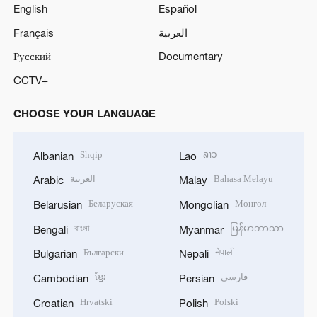
English
Español
Français
العربية
Русский
Documentary
CCTV+
CHOOSE YOUR LANGUAGE
Shqip
ລາວ
Albanian
Lao
العربية
Bahasa Melayu
Arabic
Malay
Беларуская
Монгол
Belarusian
Mongolian
বাংলা
မြန်မာဘာသာ
Bengali
Myanmar
Български
नेपाली
Bulgarian
Nepali
ខ្មែរ
فارسی
Cambodian
Persian
Hrvatski
Polski
Croatian
Polish