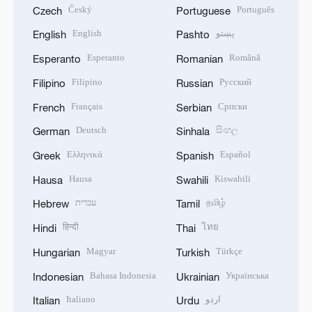
Český
Português
Czech
Portuguese
English
پښتو
English
Pashto
Esperanto
Română
Esperanto
Romanian
Filipino
Русский
Filipino
Russian
Français
Српски
French
Serbian
Deutsch
සිංහල
German
Sinhala
Ελληνικά
Español
Greek
Spanish
Hausa
Kiswahili
Hausa
Swahili
עברית
தமிழ்
Hebrew
Tamil
हिन्दी
ไทย
Hindi
Thai
Magyar
Türkçe
Hungarian
Turkish
Bahasa Indonesia
Українська
Indonesian
Ukrainian
Italiano
اردو
Italian
Urdu