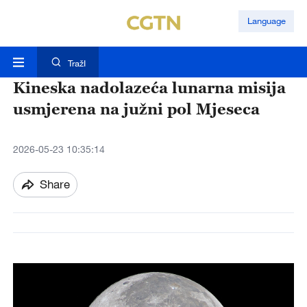
Language
TražI
Kineska nadolazeća lunarna misija
usmjerena na južni pol Mjeseca
2026-05-23 10:35:14
Share