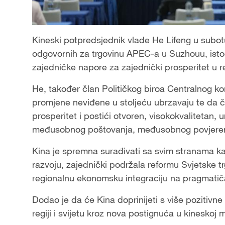
Kineski potpredsjednik vlade He Lifeng u subotu
odgovornih za trgovinu APEC-a u Suzhouu, istočn
zajedničke napore za zajednički prosperitet u re
He, također član Političkog biroa Centralnog ko
promjene neviđene u stoljeću ubrzavaju te da 
prosperitet i postići otvoren, visokokvalitetan,
međusobnog poštovanja, međusobnog povjerenja 
Kina je spremna surađivati sa svim stranama kak
razvoju, zajednički podržala reformu Svjetske tr
regionalnu ekonomsku integraciju na pragmatičan 
Dodao je da će Kina doprinijeti s više pozitivn
regiji i svijetu kroz nova postignuća u kineskoj 