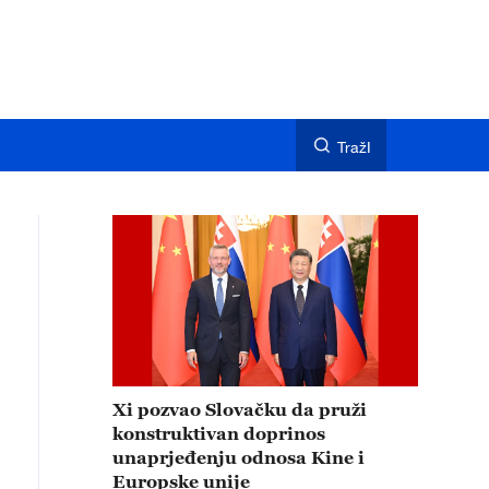
TražI
Xi pozvao Slovačku da pruži
konstruktivan doprinos
unaprjeđenju odnosa Kine i
Europske unije