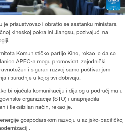
 je prisustvovao i obratio se sastanku ministara
oj kineskoj pokrajini Jiangsu, pozivajući na
giji.
miteta Komunističke partije Kine, rekao je da se
članice APEC-a mogu promovirati zajednički
 uravnotežen i siguran razvoj samo poštivanjem
i suradnje u kojoj svi dobivaju.
o bi ojačala komunikaciju i dijalog u područjima u
govinske organizacije (STO) i unaprijedila
i fleksibilan način, rekao je.
e energije gospodarskom razvoju u azijsko-pacifičkoj
modernizaciji.