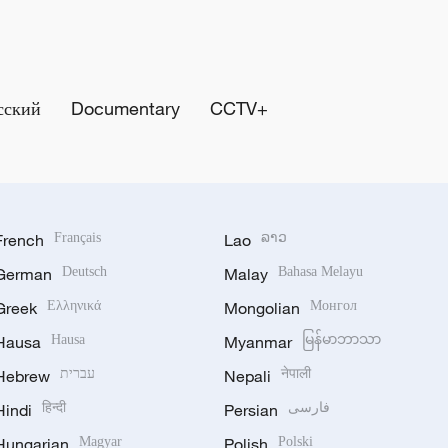
сский
Documentary
CCTV+
French
Français
Lao
ລາວ
German
Deutsch
Malay
Bahasa Melayu
Greek
Ελληνικά
Mongolian
Монгол
Hausa
Hausa
Myanmar
မြန်မာဘာသာ
Hebrew
עברית
Nepali
नेपाली
Hindi
हिन्दी
Persian
فارسی
Hungarian
Magyar
Polish
Polski