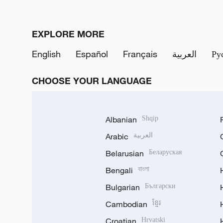
EXPLORE MORE
English
Español
Français
العربية
Ру
CHOOSE YOUR LANGUAGE
Albanian
Shqip
Arabic
العربية
Belarusian
Беларуская
Bengali
বাংলা
Bulgarian
Български
Cambodian
ខ្មែរ
Croatian
Hrvatski