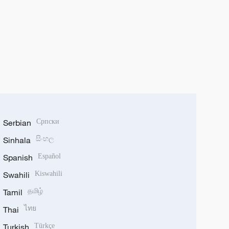
Serbian
Српски
Sinhala
සිංහල
Spanish
Español
Swahili
Kiswahili
Tamil
தமிழ்
Thai
ไทย
Turkish
Türkçe