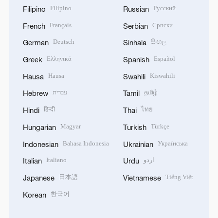
Filipino
Русский
Filipino
Russian
Français
Српски
French
Serbian
Deutsch
සිංහල
German
Sinhala
Ελληνικά
Español
Greek
Spanish
Hausa
Kiswahili
Hausa
Swahili
עברית
தமிழ்
Hebrew
Tamil
हिन्दी
ไทย
Hindi
Thai
Magyar
Türkçe
Hungarian
Turkish
Bahasa Indonesia
Українська
Indonesian
Ukrainian
Italiano
اردو
Italian
Urdu
日本語
Tiếng Việt
Japanese
Vietnamese
한국어
Korean