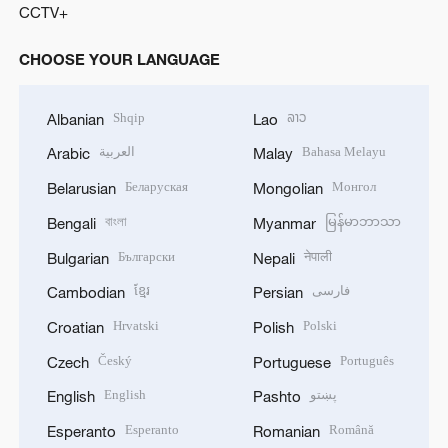
CCTV+
CHOOSE YOUR LANGUAGE
Shqip
ລາວ
Albanian
Lao
العربية
Bahasa Melayu
Arabic
Malay
Беларуская
Монгол
Belarusian
Mongolian
বাংলা
မြန်မာဘာသာ
Bengali
Myanmar
Български
नेपाली
Bulgarian
Nepali
ខ្មែរ
فارسی
Cambodian
Persian
Hrvatski
Polski
Croatian
Polish
Český
Português
Czech
Portuguese
English
پښتو
English
Pashto
Esperanto
Română
Esperanto
Romanian