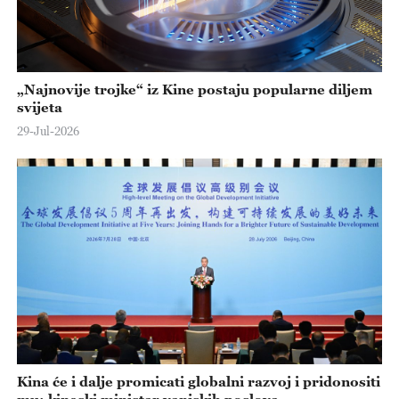
„Najnovije trojke“ iz Kine postaju popularne diljem
svijeta
29-Jul-2026
Kina će i dalje promicati globalni razvoj i pridonositi
mu: kineski ministar vanjskih poslova