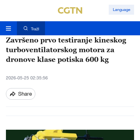
Language
TražI
Završeno prvo testiranje kineskog
turboventilatorskog motora za
dronove klase potiska 600 kg
2026-05-25 02:35:56
Share