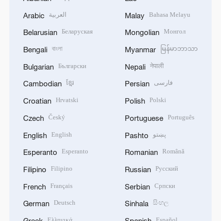
العربية
Bahasa Melayu
Arabic
Malay
Беларуская
Монгол
Belarusian
Mongolian
বাংলা
မြန်မာဘာသာ
Bengali
Myanmar
Български
नेपाली
Bulgarian
Nepali
ខ្មែរ
فارسی
Cambodian
Persian
Hrvatski
Polski
Croatian
Polish
Český
Português
Czech
Portuguese
English
پښتو
English
Pashto
Esperanto
Română
Esperanto
Romanian
Filipino
Русский
Filipino
Russian
Français
Српски
French
Serbian
Deutsch
සිංහල
German
Sinhala
Ελληνικά
Español
Greek
Spanish