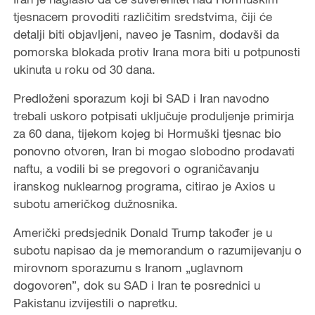
tjesnacem provoditi različitim sredstvima, čiji će
detalji biti objavljeni, naveo je Tasnim, dodavši da
pomorska blokada protiv Irana mora biti u potpunosti
ukinuta u roku od 30 dana.
Predloženi sporazum koji bi SAD i Iran navodno
trebali uskoro potpisati uključuje produljenje primirja
za 60 dana, tijekom kojeg bi Hormuški tjesnac bio
ponovno otvoren, Iran bi mogao slobodno prodavati
naftu, a vodili bi se pregovori o ograničavanju
iranskog nuklearnog programa, citirao je Axios u
subotu američkog dužnosnika.
Američki predsjednik Donald Trump također je u
subotu napisao da je memorandum o razumijevanju o
mirovnom sporazumu s Iranom „uglavnom
dogovoren”, dok su SAD i Iran te posrednici u
Pakistanu izvijestili o napretku.