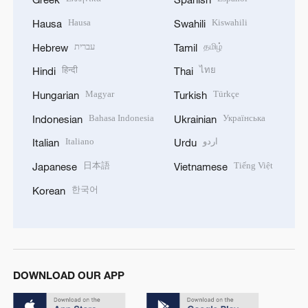
Hausa
Kiswahili
Hausa
Swahili
עברית
தமிழ்
Hebrew
Tamil
हिन्दी
ไทย
Hindi
Thai
Magyar
Türkçe
Hungarian
Turkish
Bahasa Indonesia
Українська
Indonesian
Ukrainian
Italiano
اردو
Italian
Urdu
日本語
Tiếng Việt
Japanese
Vietnamese
한국어
Korean
DOWNLOAD OUR APP