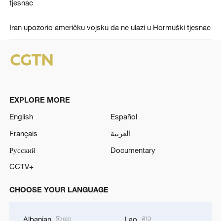
tjesnac
Iran upozorio američku vojsku da ne ulazi u Hormuški tjesnac
EXPLORE MORE
English
Español
Français
العربية
Русский
Documentary
CCTV+
CHOOSE YOUR LANGUAGE
Shqip
ລາວ
Albanian
Lao