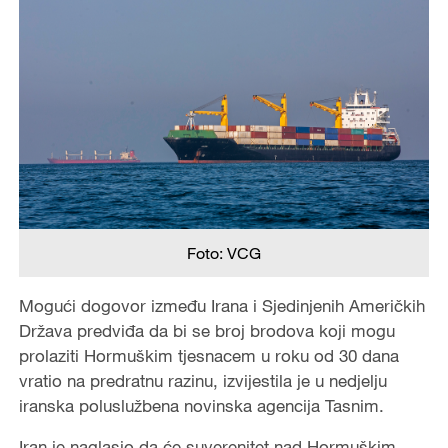
Foto: VCG
Mogući dogovor između Irana i Sjedinjenih Američkih
Država predviđa da bi se broj brodova koji mogu
prolaziti Hormuškim tjesnacem u roku od 30 dana
vratio na predratnu razinu, izvijestila je u nedjelju
iranska poluslužbena novinska agencija Tasnim.
Iran je naglasio da će suverenitet nad Hormuškim