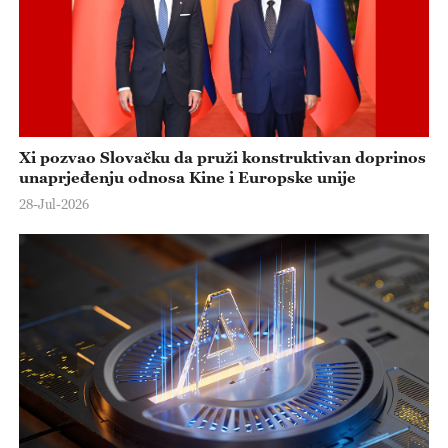
e
o
Xi pozvao Slovačku da pruži konstruktivan doprinos
unaprjeđenju odnosa Kine i Europske unije
28-Jul-2026