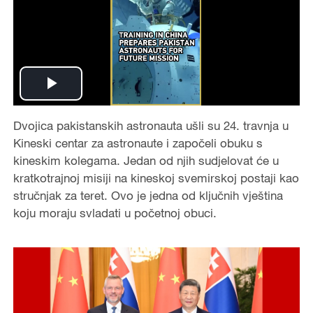
P
Dvojica pakistanskih astronauta ušli su 24. travnja u
l
Kineski centar za astronaute i započeli obuku s
a
kineskim kolegama. Jedan od njih sudjelovat će u
kratkotrajnoj misiji na kineskoj svemirskoj postaji kao
y
stručnjak za teret. Ovo je jedna od ključnih vještina
koju moraju svladati u početnoj obuci.
V
i
d