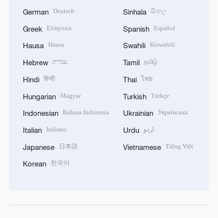
Deutsch
සිංහල
German
Sinhala
Ελληνικά
Español
Greek
Spanish
Hausa
Kiswahili
Hausa
Swahili
עברית
தமிழ்
Hebrew
Tamil
हिन्दी
ไทย
Hindi
Thai
Magyar
Türkçe
Hungarian
Turkish
Bahasa Indonesia
Українська
Indonesian
Ukrainian
Italiano
اردو
Italian
Urdu
日本語
Tiếng Việt
Japanese
Vietnamese
한국어
Korean