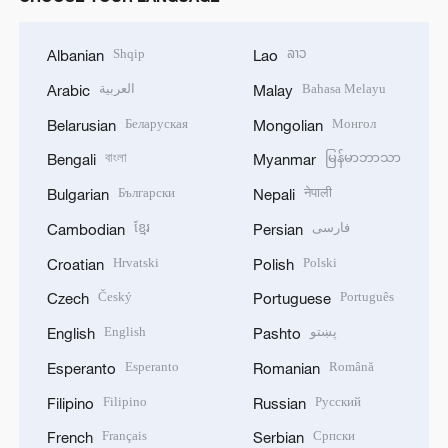
Shqip
ລາວ
Albanian
Lao
العربية
Bahasa Melayu
Arabic
Malay
Беларуская
Монгол
Belarusian
Mongolian
বাংলা
မြန်မာဘာသာ
Bengali
Myanmar
Български
नेपाली
Bulgarian
Nepali
ខ្មែរ
فارسی
Cambodian
Persian
Hrvatski
Polski
Croatian
Polish
Český
Português
Czech
Portuguese
English
پښتو
English
Pashto
Esperanto
Română
Esperanto
Romanian
Filipino
Русский
Filipino
Russian
Français
Српски
French
Serbian