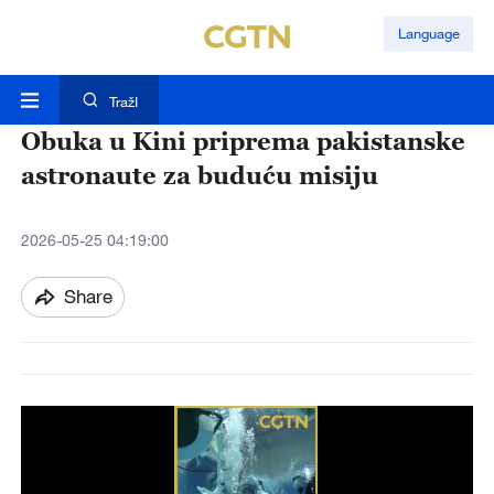
Language
TražI
Obuka u Kini priprema pakistanske
astronaute za buduću misiju
2026-05-25 04:19:00
Share