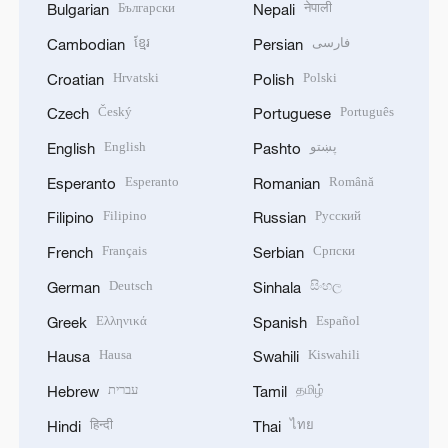
Български
नेपाली
Bulgarian
Nepali
ខ្មែរ
فارسی
Cambodian
Persian
Hrvatski
Polski
Croatian
Polish
Český
Português
Czech
Portuguese
English
پښتو
English
Pashto
Esperanto
Română
Esperanto
Romanian
Filipino
Русский
Filipino
Russian
Français
Српски
French
Serbian
Deutsch
සිංහල
German
Sinhala
Ελληνικά
Español
Greek
Spanish
Hausa
Kiswahili
Hausa
Swahili
עברית
தமிழ்
Hebrew
Tamil
हिन्दी
ไทย
Hindi
Thai