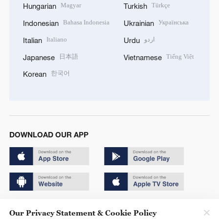
Magyar
Türkçe
Hungarian
Turkish
Bahasa Indonesia
Українська
Indonesian
Ukrainian
Italiano
اردو
Italian
Urdu
日本語
Tiếng Việt
Japanese
Vietnamese
한국어
Korean
DOWNLOAD OUR APP
Copyright © 2024 CGTN.
Our Privacy Statement & Cookie Policy