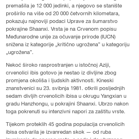
premašila je 12 000 jedinki, a njegovo se stanište
proširilo na više od 20 000 četvornih kilometara,
pokazuju najnoviji podaci Uprave za šumarstvo
pokrajine Shaanxi. Vrsta je na Crvenom popisu
Međunarodne unije za očuvanje prirode (IUCN)
snižena iz kategorije „kritično ugrožena” u kategoriju
„ugrožena”.
Nekoć široko rasprostranjen u istočnoj Aziji,
crvenolici ibis gotovo je nestao iz divljine zbog
promjena okoliša i ljudskih aktivnosti. Kineski
znanstvenici su 23. svibnja 1981. otkrili posljednjih
sedam divljih crvenolicih ibisa u okrugu Yangxian u
gradu Hanzhongu, u pokrajini Shaanxi. Ubrzo nakon
toga pokrenuti su intenzivni napori za zaštitu vrste.
Tijekom proteklih 45 godina populacija crvenolicih
ibisa ostvarila je izvanredan skok — od ruba