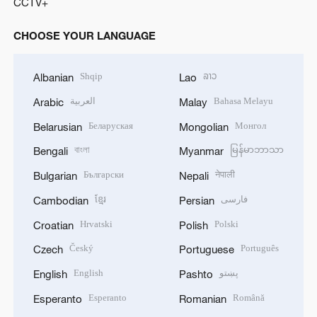
CCTV+
CHOOSE YOUR LANGUAGE
Shqip
ລາວ
Albanian
Lao
العربية
Bahasa Melayu
Arabic
Malay
Беларуская
Монгол
Belarusian
Mongolian
বাংলা
မြန်မာဘာသာ
Bengali
Myanmar
Български
नेपाली
Bulgarian
Nepali
ខ្មែរ
فارسی
Cambodian
Persian
Hrvatski
Polski
Croatian
Polish
Český
Português
Czech
Portuguese
English
پښتو
English
Pashto
Esperanto
Română
Esperanto
Romanian