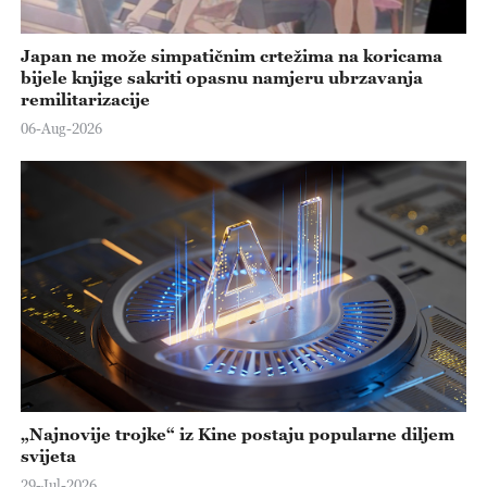
Japan ne može simpatičnim crtežima na koricama
bijele knjige sakriti opasnu namjeru ubrzavanja
remilitarizacije
06-Aug-2026
„Najnovije trojke“ iz Kine postaju popularne diljem
svijeta
29-Jul-2026