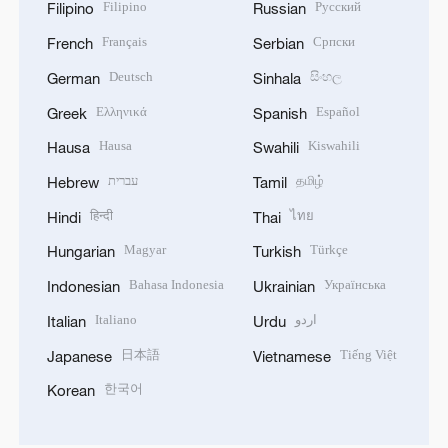
Filipino
Русский
Filipino
Russian
Français
Српски
French
Serbian
Deutsch
සිංහල
German
Sinhala
Ελληνικά
Español
Greek
Spanish
Hausa
Kiswahili
Hausa
Swahili
עברית
தமிழ்
Hebrew
Tamil
हिन्दी
ไทย
Hindi
Thai
Magyar
Türkçe
Hungarian
Turkish
Bahasa Indonesia
Українська
Indonesian
Ukrainian
Italiano
اردو
Italian
Urdu
日本語
Tiếng Việt
Japanese
Vietnamese
한국어
Korean