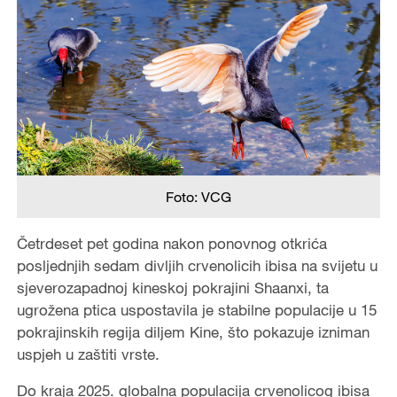
Foto: VCG
Četrdeset pet godina nakon ponovnog otkrića
posljednjih sedam divljih crvenolicih ibisa na svijetu u
sjeverozapadnoj kineskoj pokrajini Shaanxi, ta
ugrožena ptica uspostavila je stabilne populacije u 15
pokrajinskih regija diljem Kine, što pokazuje izniman
uspjeh u zaštiti vrste.
Do kraja 2025. globalna populacija crvenolicog ibisa