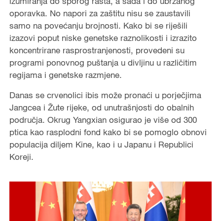
izumiranja do sporog rasta, a sada i do ubrzanog
oporavka. No napori za zaštitu nisu se zaustavili
samo na povećanju brojnosti. Kako bi se riješili
izazovi poput niske genetske raznolikosti i izrazito
koncentrirane rasprostranjenosti, provedeni su
programi ponovnog puštanja u divljinu u različitim
regijama i genetske razmjene.
Danas se crvenolici ibis može pronaći u porječjima
Jangcea i Žute rijeke, od unutrašnjosti do obalnih
područja. Okrug Yangxian osigurao je više od 300
ptica kao rasplodni fond kako bi se pomoglo obnovi
populacija diljem Kine, kao i u Japanu i Republici
Koreji.