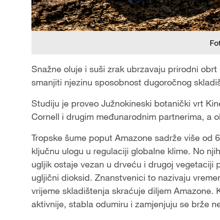
Fo
Snažne oluje i suši zrak ubrzavaju prirodni ob
smanjiti njezinu sposobnost dugoročnog skladište
Studiju je proveo Južnokineski botanički vrt Ki
Cornell i drugim međunarodnim partnerima, a o
Tropske šume poput Amazone sadrže više od 60
ključnu ulogu u regulaciji globalne klime. No nji
ugljik ostaje vezan u drveću i drugoj vegetaciji
ugljični dioksid. Znanstvenici to nazivaju vreme
vrijeme skladištenja skraćuje diljem Amazone. 
aktivnije, stabla odumiru i zamjenjuju se brže ne