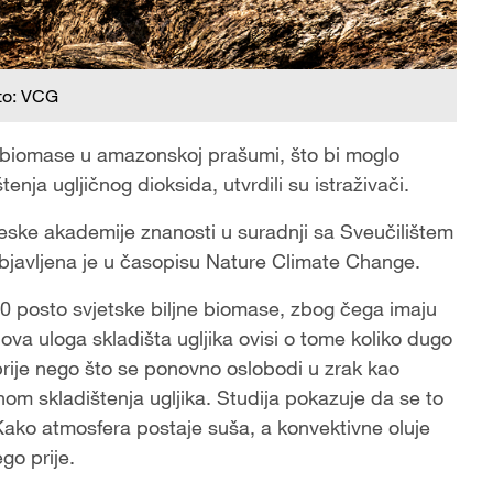
to: VCG
rt biomase u amazonskoj prašumi, što bi moglo
nja ugljičnog dioksida, utvrdili su istraživači.
neske akademije znanosti u suradnji sa Sveučilištem
bjavljena je u časopisu Nature Climate Change.
 posto svjetske biljne biomase, zbog čega imaju
hova uloga skladišta ugljika ovisi o tome koliko dugo
 prije nego što se ponovno oslobodi u zrak kao
nom skladištenja ugljika. Studija pokazuje da se to
Kako atmosfera postaje suša, a konvektivne oluje
go prije.