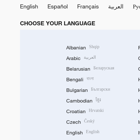
English
Español
Français
العربية
Ру
CHOOSE YOUR LANGUAGE
Albanian
Shqip
Arabic
العربية
Belarusian
Беларуская
Bengali
বাংলা
Bulgarian
Български
Cambodian
ខ្មែរ
Croatian
Hrvatski
Czech
Český
English
English