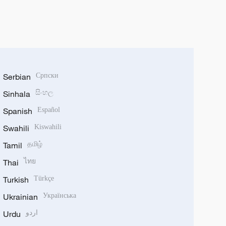
Serbian
Српски
Sinhala
සිංහල
Spanish
Español
Swahili
Kiswahili
Tamil
தமிழ்
Thai
ไทย
Turkish
Türkçe
Ukrainian
Українська
Urdu
اردو