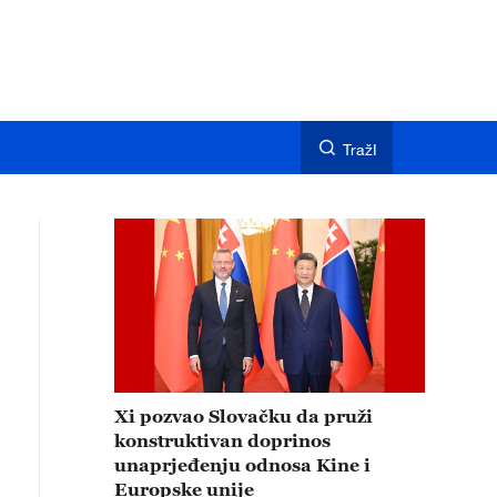
TražI
Xi pozvao Slovačku da pruži
konstruktivan doprinos
unaprjeđenju odnosa Kine i
Europske unije