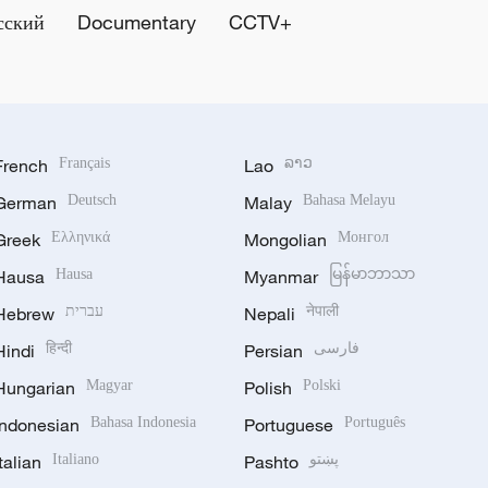
сский
Documentary
CCTV+
French
Français
Lao
ລາວ
German
Deutsch
Malay
Bahasa Melayu
Greek
Ελληνικά
Mongolian
Монгол
Hausa
Hausa
Myanmar
မြန်မာဘာသာ
Hebrew
עברית
Nepali
नेपाली
Hindi
हिन्दी
Persian
فارسی
Hungarian
Magyar
Polish
Polski
Indonesian
Bahasa Indonesia
Portuguese
Português
Italian
Italiano
Pashto
پښتو