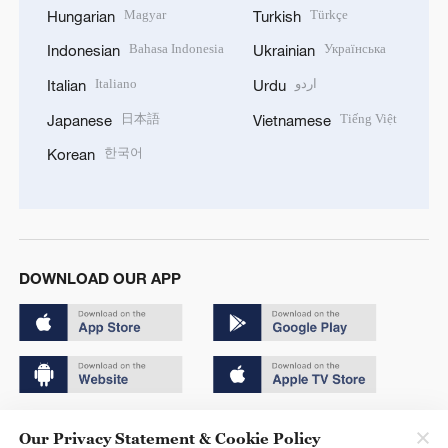
Magyar
Türkçe
Hungarian
Turkish
Bahasa Indonesia
Українська
Indonesian
Ukrainian
Italiano
اردو
Italian
Urdu
日本語
Tiếng Việt
Japanese
Vietnamese
한국어
Korean
DOWNLOAD OUR APP
Copyright © 2024 CGTN.
Our Privacy Statement & Cookie Policy