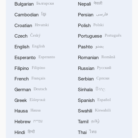
Български
नेपाली
Bulgarian
Nepali
ខ្មែរ
فارسی
Cambodian
Persian
Hrvatski
Polski
Croatian
Polish
Český
Português
Czech
Portuguese
English
پښتو
English
Pashto
Esperanto
Română
Esperanto
Romanian
Filipino
Русский
Filipino
Russian
Français
Српски
French
Serbian
Deutsch
සිංහල
German
Sinhala
Ελληνικά
Español
Greek
Spanish
Hausa
Kiswahili
Hausa
Swahili
עברית
தமிழ்
Hebrew
Tamil
हिन्दी
ไทย
Hindi
Thai