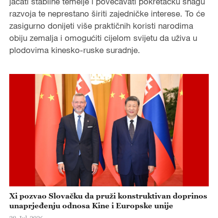
jačati stabilne temelje i povećavati pokretačku snagu
razvoja te neprestano širiti zajedničke interese. To će
zasigurno donijeti više praktičnih koristi narodima
obiju zemalja i omogućiti cijelom svijetu da uživa u
plodovima kinesko-ruske suradnje.
Xi pozvao Slovačku da pruži konstruktivan doprinos
unaprjeđenju odnosa Kine i Europske unije