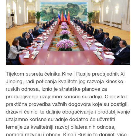
Tijekom susreta čelnika Kine i Rusije predsjednik Xi
Jinping, radi poticanja kvalitetnijeg razvoja kinesko-
ruskih odnosa, iznio je strateške planove za
produbljivanje uzajamno korisne suradnje. Cjelovita i
praktična provedba važnih dogovora koje su postigli
državni čelnici te daljnje obogaćivanje i produbljivanje
uzajamno korisne suradnje dodatno će učvrstiti
temelje za kvalitetniji razvoj bilateralnih odnosa,
pomoći razvoju i obnovi Kine i Rusije te donijeti više