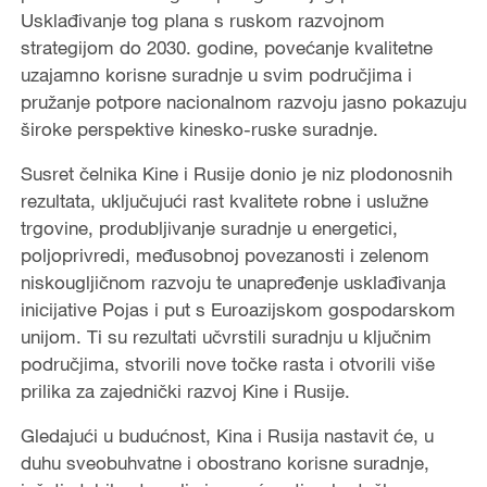
Usklađivanje tog plana s ruskom razvojnom
strategijom do 2030. godine, povećanje kvalitetne
uzajamno korisne suradnje u svim područjima i
pružanje potpore nacionalnom razvoju jasno pokazuju
široke perspektive kinesko-ruske suradnje.
Susret čelnika Kine i Rusije donio je niz plodonosnih
rezultata, uključujući rast kvalitete robne i uslužne
trgovine, produbljivanje suradnje u energetici,
poljoprivredi, međusobnoj povezanosti i zelenom
niskougljičnom razvoju te unapređenje usklađivanja
inicijative Pojas i put s Euroazijskom gospodarskom
unijom. Ti su rezultati učvrstili suradnju u ključnim
područjima, stvorili nove točke rasta i otvorili više
prilika za zajednički razvoj Kine i Rusije.
Gledajući u budućnost, Kina i Rusija nastavit će, u
duhu sveobuhvatne i obostrano korisne suradnje,