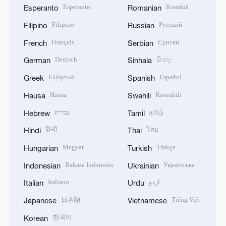
Esperanto
Română
Esperanto
Romanian
Filipino
Русский
Filipino
Russian
Français
Српски
French
Serbian
Deutsch
සිංහල
German
Sinhala
Ελληνικά
Español
Greek
Spanish
Hausa
Kiswahili
Hausa
Swahili
עברית
தமிழ்
Hebrew
Tamil
हिन्दी
ไทย
Hindi
Thai
Magyar
Türkçe
Hungarian
Turkish
Bahasa Indonesia
Українська
Indonesian
Ukrainian
Italiano
اردو
Italian
Urdu
日本語
Tiếng Việt
Japanese
Vietnamese
한국어
Korean