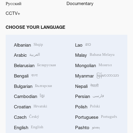
Русский
Documentary
CCTV+
CHOOSE YOUR LANGUAGE
Shqip
ລາວ
Albanian
Lao
العربية
Bahasa Melayu
Arabic
Malay
Беларуская
Монгол
Belarusian
Mongolian
বাংলা
မြန်မာဘာသာ
Bengali
Myanmar
Български
नेपाली
Bulgarian
Nepali
ខ្មែរ
فارسی
Cambodian
Persian
Hrvatski
Polski
Croatian
Polish
Český
Português
Czech
Portuguese
English
پښتو
English
Pashto