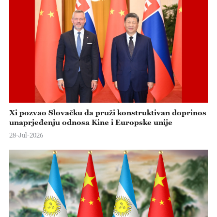
e
o
Xi pozvao Slovačku da pruži konstruktivan doprinos
unaprjeđenju odnosa Kine i Europske unije
28-Jul-2026