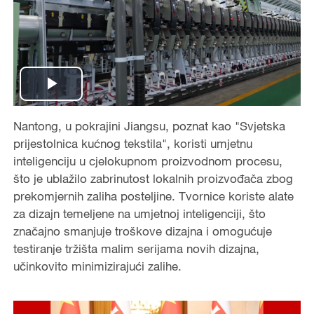
P
Nantong, u pokrajini Jiangsu, poznat kao "Svjetska
l
prijestolnica kućnog tekstila", koristi umjetnu
a
inteligenciju u cjelokupnom proizvodnom procesu,
što je ublažilo zabrinutost lokalnih proizvođača zbog
y
prekomjernih zaliha posteljine. Tvornice koriste alate
za dizajn temeljene na umjetnoj inteligenciji, što
V
značajno smanjuje troškove dizajna i omogućuje
testiranje tržišta malim serijama novih dizajna,
i
učinkovito minimizirajući zalihe.
d