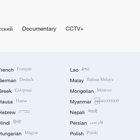
сский
Documentary
CCTV+
French
Français
Lao
ລາວ
German
Deutsch
Malay
Bahasa Melayu
Greek
Ελληνικά
Mongolian
Монгол
Hausa
Hausa
Myanmar
မြန်မာဘာသာ
Hebrew
עברית
Nepali
नेपाली
Hindi
हिन्दी
Persian
فارسی
Hungarian
Magyar
Polish
Polski