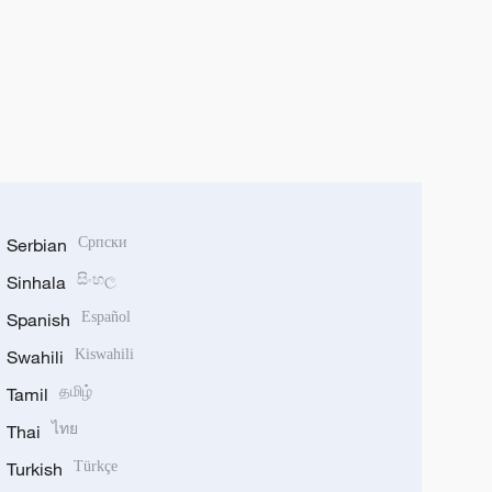
Serbian
Српски
Sinhala
සිංහල
Spanish
Español
Swahili
Kiswahili
Tamil
தமிழ்
Thai
ไทย
Turkish
Türkçe