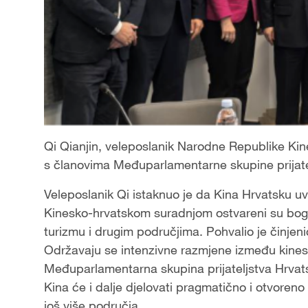
Qi Qianjin, veleposlanik Narodne Republike Kine
s članovima Međuparlamentarne skupine prijate
Veleposlanik Qi istaknuo je da Kina Hrvatsku uv
Kinesko-hrvatskom suradnjom ostvareni su bogati r
turizmu i drugim područjima. Pohvalio je činje
Održavaju se intenzivne razmjene između kineski
Međuparlamentarna skupina prijateljstva Hrvat
Kina će i dalje djelovati pragmatično i otvoren
još više područja.