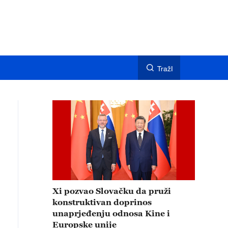
TražI
Xi pozvao Slovačku da pruži
konstruktivan doprinos
unaprjeđenju odnosa Kine i
Europske unije