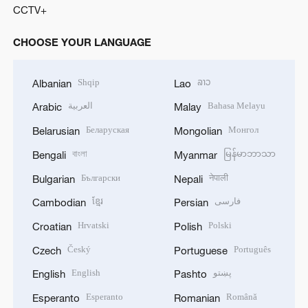
CCTV+
CHOOSE YOUR LANGUAGE
Shqip
ລາວ
Albanian
Lao
العربية
Bahasa Melayu
Arabic
Malay
Беларуская
Монгол
Belarusian
Mongolian
বাংলা
မြန်မာဘာသာ
Bengali
Myanmar
Български
नेपाली
Bulgarian
Nepali
ខ្មែរ
فارسی
Cambodian
Persian
Hrvatski
Polski
Croatian
Polish
Český
Português
Czech
Portuguese
English
پښتو
English
Pashto
Esperanto
Română
Esperanto
Romanian