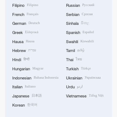
Filipino
Русский
Filipino
Russian
Français
Српски
French
Serbian
Deutsch
සිංහල
German
Sinhala
Ελληνικά
Español
Greek
Spanish
Hausa
Kiswahili
Hausa
Swahili
עברית
தமிழ்
Hebrew
Tamil
हिन्दी
ไทย
Hindi
Thai
Magyar
Türkçe
Hungarian
Turkish
Bahasa Indonesia
Українська
Indonesian
Ukrainian
Italiano
اردو
Italian
Urdu
日本語
Tiếng Việt
Japanese
Vietnamese
한국어
Korean