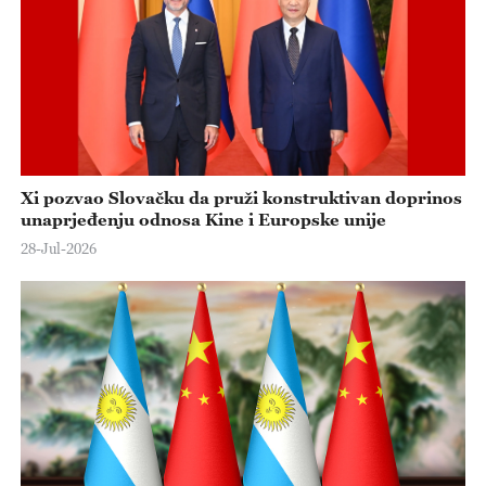
e
o
Xi pozvao Slovačku da pruži konstruktivan doprinos
unaprjeđenju odnosa Kine i Europske unije
28-Jul-2026