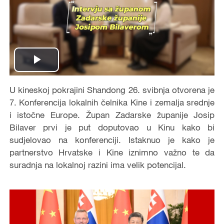
P
U
kineskoj pokrajini Shandong
26. svibnja otvorena je
l
7.
K
onferencija lokalnih čelnika Kine i zemalja srednje
a
i istočne Europe. Župan Zadarske županije
Josip
Bilaver
prvi je put doputovao u Kinu kako bi
y
sudjelovao na konferenciji. Istaknuo je kako je
partnerstvo Hrvatske i Kine iznimno važno te da
V
suradnja na lokalnoj razini ima velik potencijal.
i
d