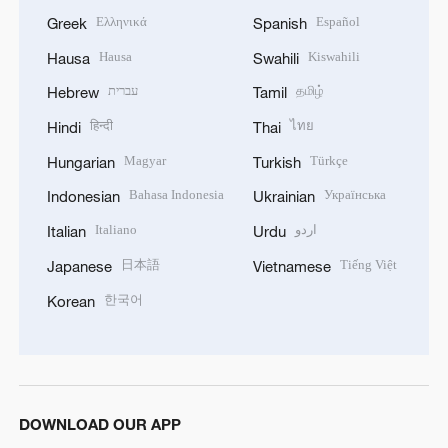
Ελληνικά
Español
Greek
Spanish
Hausa
Kiswahili
Hausa
Swahili
עברית
தமிழ்
Hebrew
Tamil
हिन्दी
ไทย
Hindi
Thai
Magyar
Türkçe
Hungarian
Turkish
Bahasa Indonesia
Українська
Indonesian
Ukrainian
Italiano
اردو
Italian
Urdu
日本語
Tiếng Việt
Japanese
Vietnamese
한국어
Korean
DOWNLOAD OUR APP