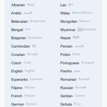
Shqip
ລາວ
Albanian
Lao
العربية
Bahasa Melayu
Arabic
Malay
Беларуская
Монгол
Belarusian
Mongolian
বাংলা
မြန်မာဘာသာ
Bengali
Myanmar
Български
नेपाली
Bulgarian
Nepali
ខ្មែរ
فارسی
Cambodian
Persian
Hrvatski
Polski
Croatian
Polish
Český
Português
Czech
Portuguese
English
پښتو
English
Pashto
Esperanto
Română
Esperanto
Romanian
Filipino
Русский
Filipino
Russian
Français
Српски
French
Serbian
Deutsch
සිංහල
German
Sinhala