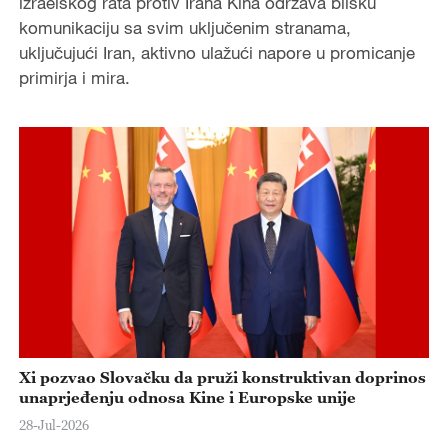
izraelskog rata protiv Irana Kina održava blisku
komunikaciju sa svim uključenim stranama,
uključujući Iran, aktivno ulažući napore u promicanje
primirja i mira.
Xi pozvao Slovačku da pruži konstruktivan doprinos
unaprjeđenju odnosa Kine i Europske unije
28-Jul-2026