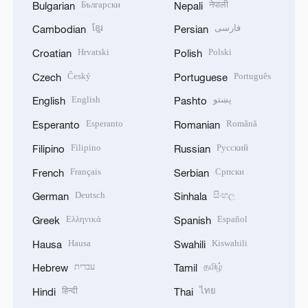
Български
नेपाली
Bulgarian
Nepali
ខ្មែរ
فارسی
Cambodian
Persian
Hrvatski
Polski
Croatian
Polish
Český
Português
Czech
Portuguese
English
پښتو
English
Pashto
Esperanto
Română
Esperanto
Romanian
Filipino
Русский
Filipino
Russian
Français
Српски
French
Serbian
Deutsch
සිංහල
German
Sinhala
Ελληνικά
Español
Greek
Spanish
Hausa
Kiswahili
Hausa
Swahili
עברית
தமிழ்
Hebrew
Tamil
हिन्दी
ไทย
Hindi
Thai