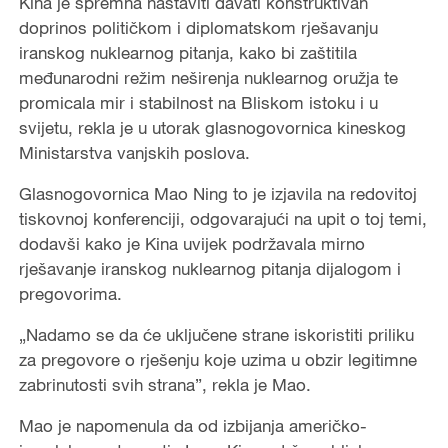
Kina je spremna nastaviti davati konstruktivan
doprinos političkom i diplomatskom rješavanju
iranskog nuklearnog pitanja, kako bi zaštitila
međunarodni režim neširenja nuklearnog oružja te
promicala mir i stabilnost na Bliskom istoku i u
svijetu, rekla je u utorak glasnogovornica kineskog
Ministarstva vanjskih poslova.
Glasnogovornica Mao Ning to je izjavila na redovitoj
tiskovnoj konferenciji, odgovarajući na upit o toj temi,
dodavši kako je Kina uvijek podržavala mirno
rješavanje iranskog nuklearnog pitanja dijalogom i
pregovorima.
„Nadamo se da će uključene strane iskoristiti priliku
za pregovore o rješenju koje uzima u obzir legitimne
zabrinutosti svih strana”, rekla je Mao.
Mao je napomenula da od izbijanja američko-