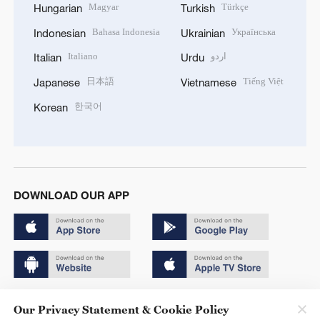
Magyar
Türkçe
Hungarian
Turkish
Bahasa Indonesia
Українська
Indonesian
Ukrainian
Italiano
اردو
Italian
Urdu
日本語
Tiếng Việt
Japanese
Vietnamese
한국어
Korean
DOWNLOAD OUR APP
Copyright © 2024 CGTN.
Our Privacy Statement & Cookie Policy