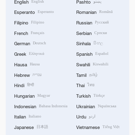
English
پښتو
English
Pashto
Esperanto
Română
Esperanto
Romanian
Filipino
Русский
Filipino
Russian
Français
Српски
French
Serbian
Deutsch
සිංහල
German
Sinhala
Ελληνικά
Español
Greek
Spanish
Hausa
Kiswahili
Hausa
Swahili
עברית
தமிழ்
Hebrew
Tamil
हिन्दी
ไทย
Hindi
Thai
Magyar
Türkçe
Hungarian
Turkish
Bahasa Indonesia
Українська
Indonesian
Ukrainian
Italiano
اردو
Italian
Urdu
日本語
Tiếng Việt
Japanese
Vietnamese