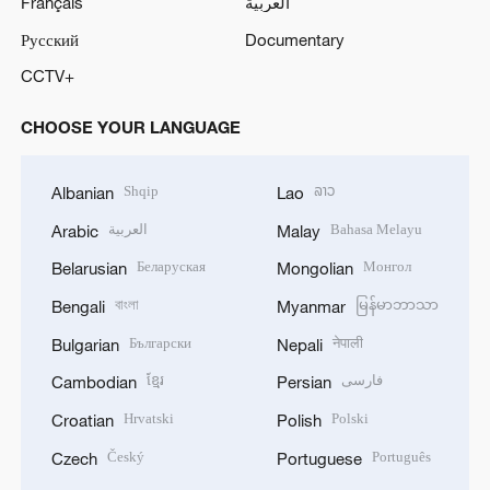
Français
العربية
Русский
Documentary
CCTV+
CHOOSE YOUR LANGUAGE
Shqip
ລາວ
Albanian
Lao
العربية
Bahasa Melayu
Arabic
Malay
Беларуская
Монгол
Belarusian
Mongolian
বাংলা
မြန်မာဘာသာ
Bengali
Myanmar
Български
नेपाली
Bulgarian
Nepali
ខ្មែរ
فارسی
Cambodian
Persian
Hrvatski
Polski
Croatian
Polish
Český
Português
Czech
Portuguese