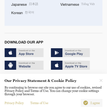
日本語
Tiếng Việt
Japanese
Vietnamese
한국어
Korean
DOWNLOAD OUR APP
Copyright © 2024 CGTN.
Our Privacy Statement & Cookie Policy
京ICP备20000184号
By continuing to browse our site you agree to our use of cookies, revised
Privacy Policy and Terms of Use. You can change your cookie settings
京公网安备 11010502050052号
through your browser.
Disinformation report hotline: 010-85061466
Privacy Policy
Terms of Use
I agree