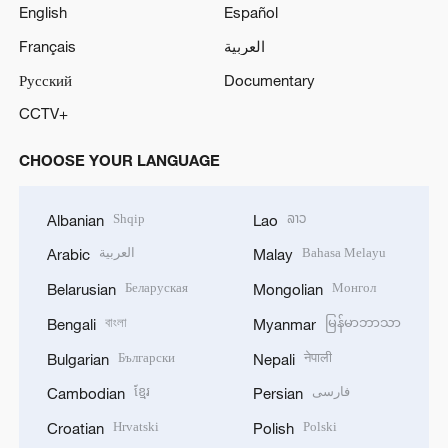
English
Español
Français
العربية
Русский
Documentary
CCTV+
CHOOSE YOUR LANGUAGE
Shqip
ລາວ
Albanian
Lao
العربية
Bahasa Melayu
Arabic
Malay
Беларуская
Монгол
Belarusian
Mongolian
বাংলা
မြန်မာဘာသာ
Bengali
Myanmar
Български
नेपाली
Bulgarian
Nepali
ខ្មែរ
فارسی
Cambodian
Persian
Hrvatski
Polski
Croatian
Polish