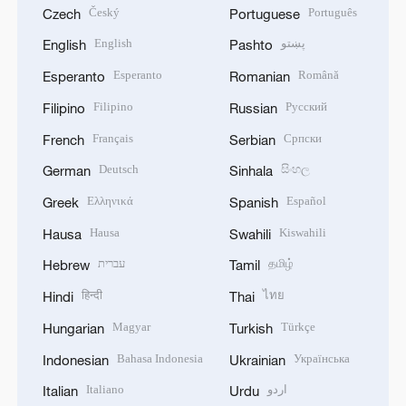
Český
Português
Czech
Portuguese
English
پښتو
English
Pashto
Esperanto
Română
Esperanto
Romanian
Filipino
Русский
Filipino
Russian
Français
Српски
French
Serbian
Deutsch
සිංහල
German
Sinhala
Ελληνικά
Español
Greek
Spanish
Hausa
Kiswahili
Hausa
Swahili
עברית
தமிழ்
Hebrew
Tamil
हिन्दी
ไทย
Hindi
Thai
Magyar
Türkçe
Hungarian
Turkish
Bahasa Indonesia
Українська
Indonesian
Ukrainian
Italiano
اردو
Italian
Urdu