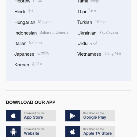
עברית
தமிழ்
Hebrew
Tamil
हिन्दी
ไทย
Hindi
Thai
Magyar
Türkçe
Hungarian
Turkish
Bahasa Indonesia
Українська
Indonesian
Ukrainian
Italiano
اردو
Italian
Urdu
日本語
Tiếng Việt
Japanese
Vietnamese
한국어
Korean
DOWNLOAD OUR APP