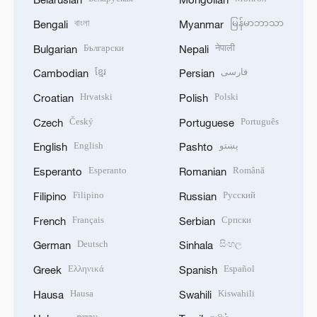
বাংলা
မြန်မာဘာသာ
Bengali
Myanmar
Български
नेपाली
Bulgarian
Nepali
ខ្មែរ
فارسی
Cambodian
Persian
Hrvatski
Polski
Croatian
Polish
Český
Português
Czech
Portuguese
English
پښتو
English
Pashto
Esperanto
Română
Esperanto
Romanian
Filipino
Русский
Filipino
Russian
Français
Српски
French
Serbian
Deutsch
සිංහල
German
Sinhala
Ελληνικά
Español
Greek
Spanish
Hausa
Kiswahili
Hausa
Swahili