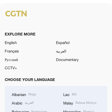
EXPLORE MORE
English
Español
Français
العربية
Русский
Documentary
CCTV+
CHOOSE YOUR LANGUAGE
Shqip
ລາວ
Albanian
Lao
العربية
Bahasa Melayu
Arabic
Malay
Беларуская
Монгол
Belarusian
Mongolian