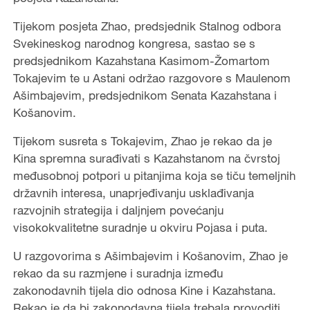
Tijekom posjeta Zhao, predsjednik Stalnog odbora
Svekineskog narodnog kongresa, sastao se s
predsjednikom Kazahstana Kasimom-Žomartom
Tokajevim te u Astani održao razgovore s Maulenom
Ašimbajevim, predsjednikom Senata Kazahstana i
Košanovim.
Tijekom susreta s Tokajevim, Zhao je rekao da je
Kina spremna surađivati s Kazahstanom na čvrstoj
međusobnoj potpori u pitanjima koja se tiču temeljnih
državnih interesa, unaprjeđivanju usklađivanja
razvojnih strategija i daljnjem povećanju
visokokvalitetne suradnje u okviru Pojasa i puta.
U razgovorima s Ašimbajevim i Košanovim, Zhao je
rekao da su razmjene i suradnja između
zakonodavnih tijela dio odnosa Kine i Kazahstana.
Rekao je da bi zakonodavna tijela trebala provoditi