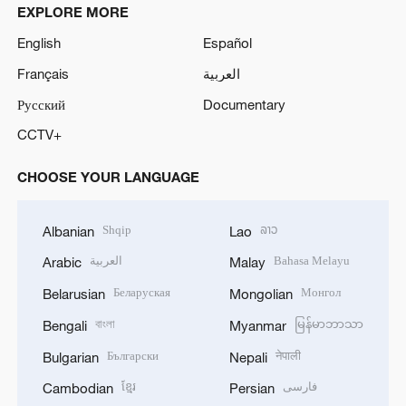
EXPLORE MORE
English
Español
Français
العربية
Русский
Documentary
CCTV+
CHOOSE YOUR LANGUAGE
Shqip
ລາວ
Albanian
Lao
العربية
Bahasa Melayu
Arabic
Malay
Беларуская
Монгол
Belarusian
Mongolian
বাংলা
မြန်မာဘာသာ
Bengali
Myanmar
Български
नेपाली
Bulgarian
Nepali
ខ្មែរ
فارسی
Cambodian
Persian