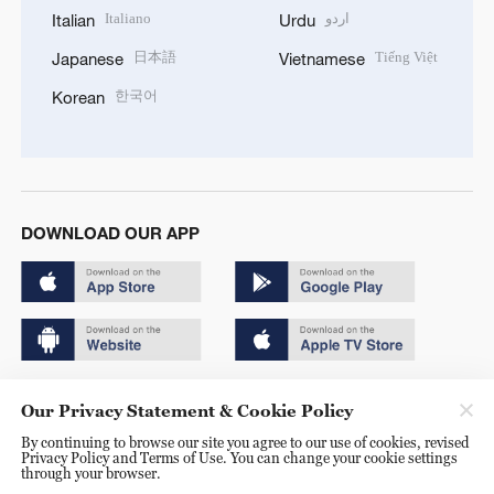
Italiano
اردو
Italian
Urdu
日本語
Tiếng Việt
Japanese
Vietnamese
한국어
Korean
DOWNLOAD OUR APP
Copyright © 2024 CGTN.
Our Privacy Statement & Cookie Policy
京ICP备20000184号
By continuing to browse our site you agree to our use of cookies, revised
Privacy Policy and Terms of Use. You can change your cookie settings
京公网安备 11010502050052号
through your browser.