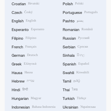
Hrvatski
Polski
Croatian
Polish
Český
Português
Czech
Portuguese
English
پښتو
English
Pashto
Esperanto
Română
Esperanto
Romanian
Filipino
Русский
Filipino
Russian
Français
Српски
French
Serbian
Deutsch
සිංහල
German
Sinhala
Ελληνικά
Español
Greek
Spanish
Hausa
Kiswahili
Hausa
Swahili
עברית
தமிழ்
Hebrew
Tamil
हिन्दी
ไทย
Hindi
Thai
Magyar
Türkçe
Hungarian
Turkish
Bahasa Indonesia
Українська
Indonesian
Ukrainian