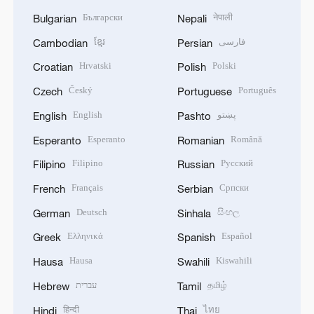
Български
नेपाली
Bulgarian
Nepali
ខ្មែរ
فارسی
Cambodian
Persian
Hrvatski
Polski
Croatian
Polish
Český
Português
Czech
Portuguese
English
پښتو
English
Pashto
Esperanto
Română
Esperanto
Romanian
Filipino
Русский
Filipino
Russian
Français
Српски
French
Serbian
Deutsch
සිංහල
German
Sinhala
Ελληνικά
Español
Greek
Spanish
Hausa
Kiswahili
Hausa
Swahili
עברית
தமிழ்
Hebrew
Tamil
हिन्दी
ไทย
Hindi
Thai