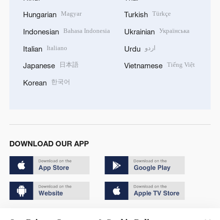
Magyar
Türkçe
Hungarian
Turkish
Bahasa Indonesia
Українська
Indonesian
Ukrainian
Italiano
اردو
Italian
Urdu
日本語
Tiếng Việt
Japanese
Vietnamese
한국어
Korean
DOWNLOAD OUR APP
Copyright © 2024 CGTN.