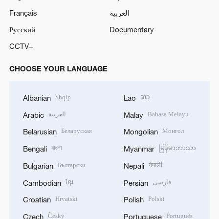
Français
العربية
Русский
Documentary
CCTV+
CHOOSE YOUR LANGUAGE
Shqip
ລາວ
Albanian
Lao
العربية
Bahasa Melayu
Arabic
Malay
Беларуская
Монгол
Belarusian
Mongolian
বাংলা
မြန်မာဘာသာ
Bengali
Myanmar
Български
नेपाली
Bulgarian
Nepali
ខ្មែរ
فارسی
Cambodian
Persian
Hrvatski
Polski
Croatian
Polish
Český
Português
Czech
Portuguese