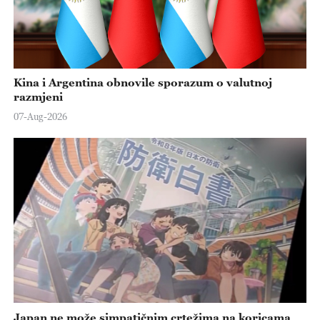
Kina i Argentina obnovile sporazum o valutnoj
razmjeni
07-Aug-2026
Japan ne može simpatičnim crtežima na koricama