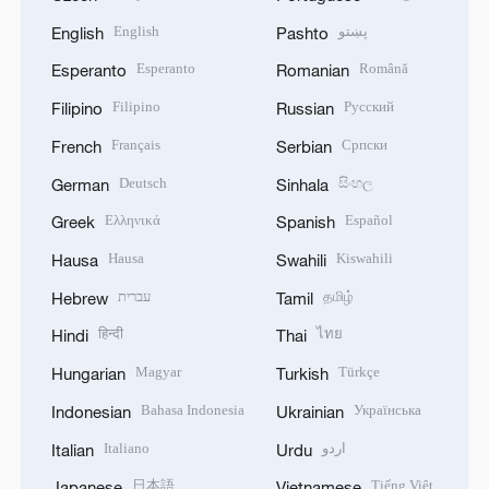
English
پښتو
English
Pashto
Esperanto
Română
Esperanto
Romanian
Filipino
Русский
Filipino
Russian
Français
Српски
French
Serbian
Deutsch
සිංහල
German
Sinhala
Ελληνικά
Español
Greek
Spanish
Hausa
Kiswahili
Hausa
Swahili
עברית
தமிழ்
Hebrew
Tamil
हिन्दी
ไทย
Hindi
Thai
Magyar
Türkçe
Hungarian
Turkish
Bahasa Indonesia
Українська
Indonesian
Ukrainian
Italiano
اردو
Italian
Urdu
日本語
Tiếng Việt
Japanese
Vietnamese