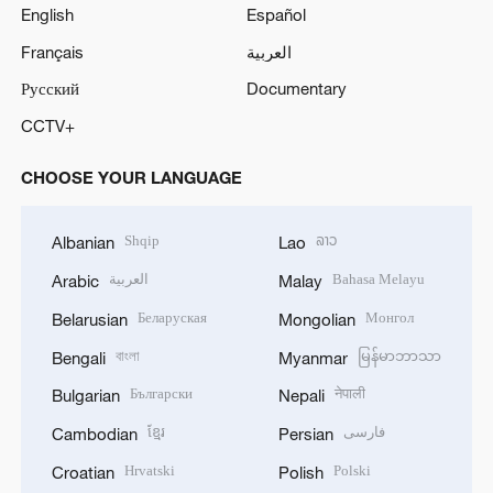
English
Español
Français
العربية
Русский
Documentary
CCTV+
CHOOSE YOUR LANGUAGE
Shqip
ລາວ
Albanian
Lao
العربية
Bahasa Melayu
Arabic
Malay
Беларуская
Монгол
Belarusian
Mongolian
বাংলা
မြန်မာဘာသာ
Bengali
Myanmar
Български
नेपाली
Bulgarian
Nepali
ខ្មែរ
فارسی
Cambodian
Persian
Hrvatski
Polski
Croatian
Polish