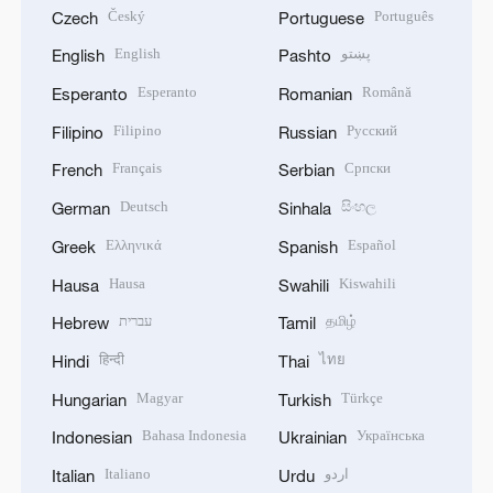
Český
Português
Czech
Portuguese
English
پښتو
English
Pashto
Esperanto
Română
Esperanto
Romanian
Filipino
Русский
Filipino
Russian
Français
Српски
French
Serbian
Deutsch
සිංහල
German
Sinhala
Ελληνικά
Español
Greek
Spanish
Hausa
Kiswahili
Hausa
Swahili
עברית
தமிழ்
Hebrew
Tamil
हिन्दी
ไทย
Hindi
Thai
Magyar
Türkçe
Hungarian
Turkish
Bahasa Indonesia
Українська
Indonesian
Ukrainian
Italiano
اردو
Italian
Urdu