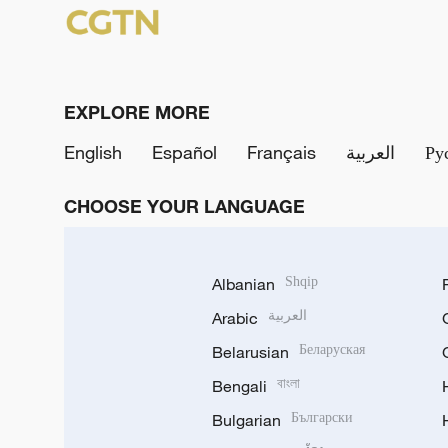
EXPLORE MORE
English
Español
Français
العربية
Ру
CHOOSE YOUR LANGUAGE
Albanian
Shqip
Arabic
العربية
Belarusian
Беларуская
Bengali
বাংলা
Bulgarian
Български