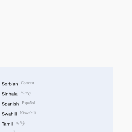
Serbian
Српски
Sinhala
සිංහල
Spanish
Español
Swahili
Kiswahili
Tamil
தமிழ்