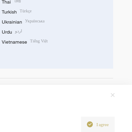
Thai
ไทย
Turkish
Türkçe
Ukrainian
Українська
Urdu
اردو
Vietnamese
Tiếng Việt
I agree
6