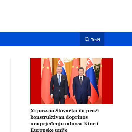
TražI
Xi pozvao Slovačku da pruži
konstruktivan doprinos
unaprjeđenju odnosa Kine i
Europske unije