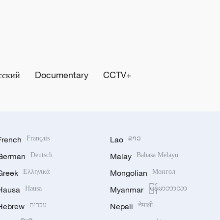
сский
Documentary
CCTV+
French
Français
Lao
ລາວ
German
Deutsch
Malay
Bahasa Melayu
Greek
Ελληνικά
Mongolian
Монгол
Hausa
Hausa
Myanmar
မြန်မာဘာသာ
Hebrew
עברית
Nepali
नेपाली