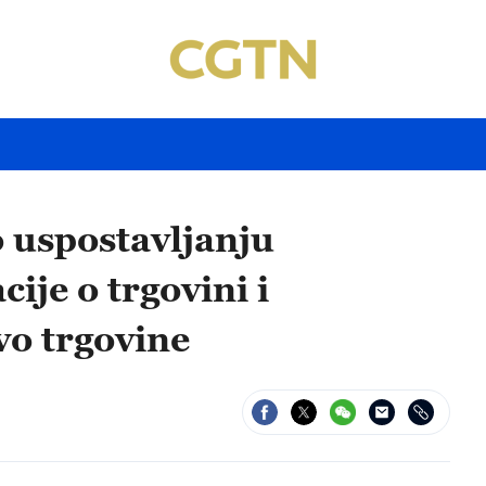
o uspostavljanju
je o trgovini i
vo trgovine