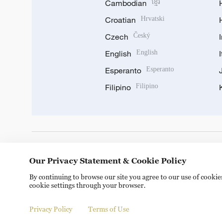
Cambodian
ខ្មែរ
Croatian
Hrvatski
Czech
Český
English
English
Esperanto
Esperanto
Filipino
Filipino
DOWNLOAD OUR APP
Our Privacy Statement & Cookie Policy
By continuing to browse our site you agree to our use of cooki
cookie settings through your browser.
Privacy Policy
Terms of Use
Copyright © 2024 CGTN.
京ICP备20000184号
京公网安