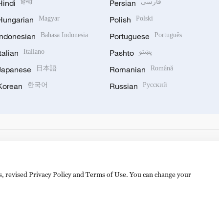
Hindi
हिन्दी
Persian
فارسی
Hungarian
Magyar
Polish
Polski
Indonesian
Bahasa Indonesia
Portuguese
Português
Italian
Italiano
Pashto
پښتو
Japanese
日本語
Romanian
Română
Korean
한국어
Russian
Русский
es, revised Privacy Policy and Terms of Use. You can change your
备 11010502050052号
Disinformation report hotline: 010-8506146