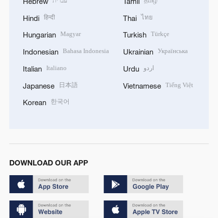
עברית
தமிழ்
Hebrew
Tamil
हिन्दी
ไทย
Hindi
Thai
Magyar
Türkçe
Hungarian
Turkish
Bahasa Indonesia
Українська
Indonesian
Ukrainian
Italiano
اردو
Italian
Urdu
日本語
Tiếng Việt
Japanese
Vietnamese
한국어
Korean
DOWNLOAD OUR APP