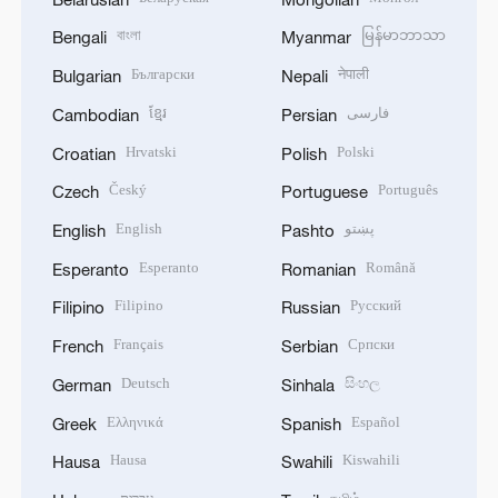
বাংলা
မြန်မာဘာသာ
Bengali
Myanmar
Български
नेपाली
Bulgarian
Nepali
ខ្មែរ
فارسی
Cambodian
Persian
Hrvatski
Polski
Croatian
Polish
Český
Português
Czech
Portuguese
English
پښتو
English
Pashto
Esperanto
Română
Esperanto
Romanian
Filipino
Русский
Filipino
Russian
Français
Српски
French
Serbian
Deutsch
සිංහල
German
Sinhala
Ελληνικά
Español
Greek
Spanish
Hausa
Kiswahili
Hausa
Swahili