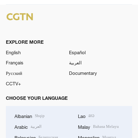
EXPLORE MORE
English
Español
Français
العربية
Русский
Documentary
CCTV+
CHOOSE YOUR LANGUAGE
Shqip
ລາວ
Albanian
Lao
العربية
Bahasa Melayu
Arabic
Malay
Беларуская
Монгол
Belarusian
Mongolian