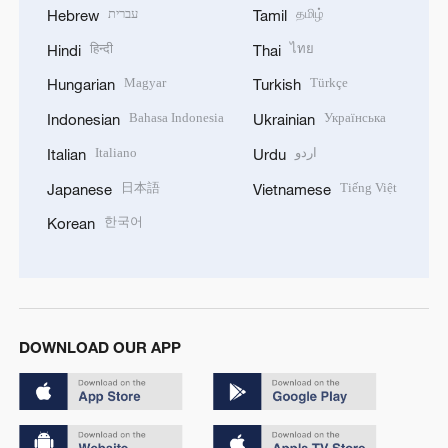
עברית
தமிழ்
Hebrew
Tamil
हिन्दी
ไทย
Hindi
Thai
Magyar
Türkçe
Hungarian
Turkish
Bahasa Indonesia
Українська
Indonesian
Ukrainian
Italiano
اردو
Italian
Urdu
日本語
Tiếng Việt
Japanese
Vietnamese
한국어
Korean
DOWNLOAD OUR APP