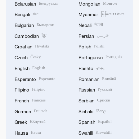
Беларуская
Монгол
Belarusian
Mongolian
বাংলা
မြန်မာဘာသာ
Bengali
Myanmar
Български
नेपाली
Bulgarian
Nepali
ខ្មែរ
فارسی
Cambodian
Persian
Hrvatski
Polski
Croatian
Polish
Český
Português
Czech
Portuguese
English
پښتو
English
Pashto
Esperanto
Română
Esperanto
Romanian
Filipino
Русский
Filipino
Russian
Français
Српски
French
Serbian
Deutsch
සිංහල
German
Sinhala
Ελληνικά
Español
Greek
Spanish
Hausa
Kiswahili
Hausa
Swahili