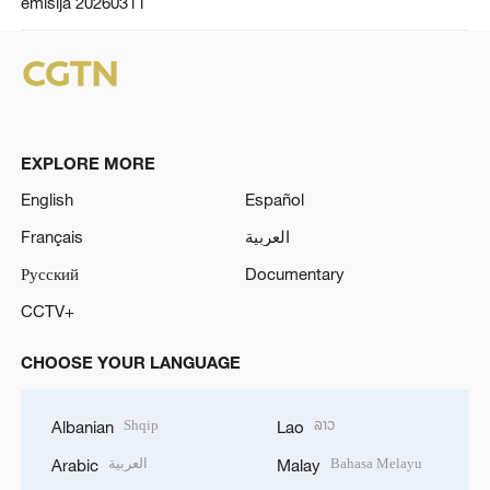
emisija 20260311
EXPLORE MORE
English
Español
Français
العربية
Русский
Documentary
CCTV+
CHOOSE YOUR LANGUAGE
Shqip
ລາວ
Albanian
Lao
العربية
Bahasa Melayu
Arabic
Malay