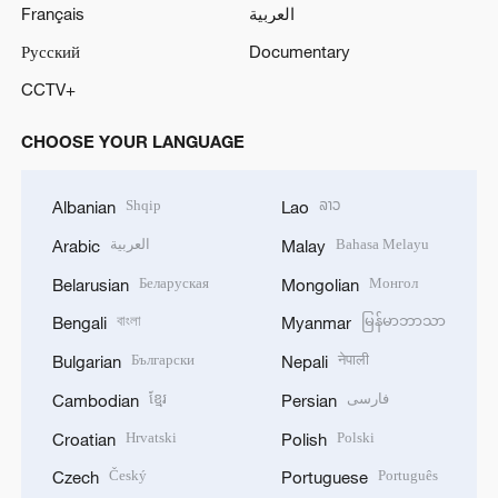
Français
العربية
Русский
Documentary
CCTV+
CHOOSE YOUR LANGUAGE
Shqip
ລາວ
Albanian
Lao
العربية
Bahasa Melayu
Arabic
Malay
Беларуская
Монгол
Belarusian
Mongolian
বাংলা
မြန်မာဘာသာ
Bengali
Myanmar
Български
नेपाली
Bulgarian
Nepali
ខ្មែរ
فارسی
Cambodian
Persian
Hrvatski
Polski
Croatian
Polish
Český
Português
Czech
Portuguese