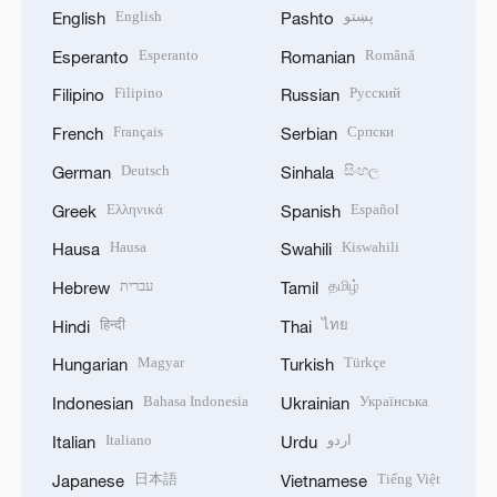
English
پښتو
English
Pashto
Esperanto
Română
Esperanto
Romanian
Filipino
Русский
Filipino
Russian
Français
Српски
French
Serbian
Deutsch
සිංහල
German
Sinhala
Ελληνικά
Español
Greek
Spanish
Hausa
Kiswahili
Hausa
Swahili
עברית
தமிழ்
Hebrew
Tamil
हिन्दी
ไทย
Hindi
Thai
Magyar
Türkçe
Hungarian
Turkish
Bahasa Indonesia
Українська
Indonesian
Ukrainian
Italiano
اردو
Italian
Urdu
日本語
Tiếng Việt
Japanese
Vietnamese