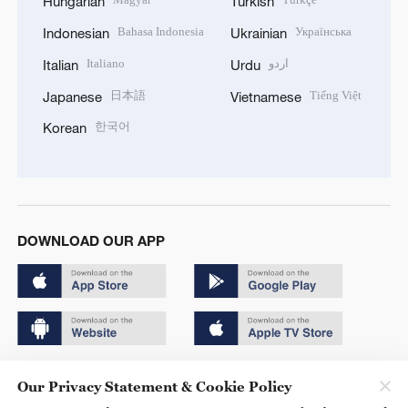
Hungarian
Turkish
Bahasa Indonesia
Українська
Indonesian
Ukrainian
Italiano
اردو
Italian
Urdu
日本語
Tiếng Việt
Japanese
Vietnamese
한국어
Korean
DOWNLOAD OUR APP
Copyright © 2024 CGTN.
Our Privacy Statement & Cookie Policy
京ICP备20000184号