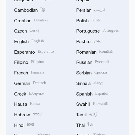
ខ្មែរ
فارسی
Cambodian
Persian
Hrvatski
Polski
Croatian
Polish
Český
Português
Czech
Portuguese
English
پښتو
English
Pashto
Esperanto
Română
Esperanto
Romanian
Filipino
Русский
Filipino
Russian
Français
Српски
French
Serbian
Deutsch
සිංහල
German
Sinhala
Ελληνικά
Español
Greek
Spanish
Hausa
Kiswahili
Hausa
Swahili
עברית
தமிழ்
Hebrew
Tamil
हिन्दी
ไทย
Hindi
Thai
Magyar
Türkçe