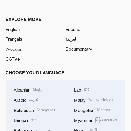
EXPLORE MORE
English
Español
Français
العربية
Русский
Documentary
CCTV+
CHOOSE YOUR LANGUAGE
Shqip
ລາວ
Albanian
Lao
العربية
Bahasa Melayu
Arabic
Malay
Беларуская
Монгол
Belarusian
Mongolian
বাংলা
မြန်မာဘာသာ
Bengali
Myanmar
Български
नेपाली
Bulgarian
Nepali