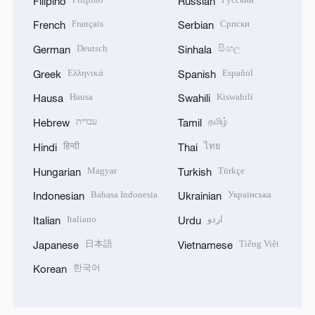
Filipino
Russian
Français
Српски
French
Serbian
Deutsch
සිංහල
German
Sinhala
Ελληνικά
Español
Greek
Spanish
Hausa
Kiswahili
Hausa
Swahili
עברית
தமிழ்
Hebrew
Tamil
हिन्दी
ไทย
Hindi
Thai
Magyar
Türkçe
Hungarian
Turkish
Bahasa Indonesia
Українська
Indonesian
Ukrainian
Italiano
اردو
Italian
Urdu
日本語
Tiếng Việt
Japanese
Vietnamese
한국어
Korean