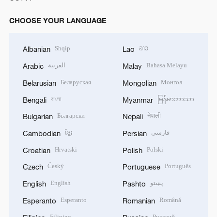
CHOOSE YOUR LANGUAGE
Shqip
ລາວ
Albanian
Lao
العربية
Bahasa Melayu
Arabic
Malay
Беларуская
Монгол
Belarusian
Mongolian
বাংলা
မြန်မာဘာသာ
Bengali
Myanmar
Български
नेपाली
Bulgarian
Nepali
ខ្មែរ
فارسی
Cambodian
Persian
Hrvatski
Polski
Croatian
Polish
Český
Português
Czech
Portuguese
English
پښتو
English
Pashto
Esperanto
Română
Esperanto
Romanian
Filipino
Русский