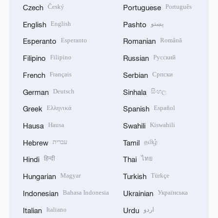
Český
Português
Czech
Portuguese
English
پښتو
English
Pashto
Esperanto
Română
Esperanto
Romanian
Filipino
Русский
Filipino
Russian
Français
Српски
French
Serbian
Deutsch
සිංහල
German
Sinhala
Ελληνικά
Español
Greek
Spanish
Hausa
Kiswahili
Hausa
Swahili
עברית
தமிழ்
Hebrew
Tamil
हिन्दी
ไทย
Hindi
Thai
Magyar
Türkçe
Hungarian
Turkish
Bahasa Indonesia
Українська
Indonesian
Ukrainian
Italiano
اردو
Italian
Urdu