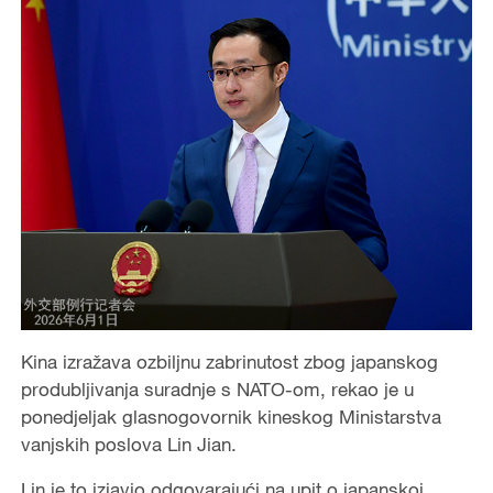
Kina izražava ozbiljnu zabrinutost zbog japanskog
produbljivanja suradnje s NATO-om, rekao je u
ponedjeljak glasnogovornik kineskog Ministarstva
vanjskih poslova Lin Jian.
Lin je to izjavio odgovarajući na upit o japanskoj