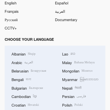
English
Español
Français
العربية
Русский
Documentary
CCTV+
CHOOSE YOUR LANGUAGE
Shqip
ລາວ
Albanian
Lao
العربية
Bahasa Melayu
Arabic
Malay
Беларуская
Монгол
Belarusian
Mongolian
বাংলা
မြန်မာဘာသာ
Bengali
Myanmar
Български
नेपाली
Bulgarian
Nepali
ខ្មែរ
فارسی
Cambodian
Persian
Hrvatski
Polski
Croatian
Polish