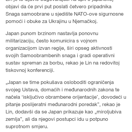
objavi da će prvi put poslati četvero pripadnika
Snaga samoobrane u sjedište NATO-ove sigurnosne
pomoći i obuke za Ukrajinu u Njemačkoj.
Japan punom brzinom nastavlja ponovnu
militarizaciju, često komunicira s vojnom
organizacijom izvan regije, širi opseg aktivnosti
svojih Samoobrambenih snaga i gradi operativni
sustav spreman za borbu, rekao je Lin na redovitoj
tiskovnoj konferenciji.
„Japan se time pokušava osloboditi ograničenja
svojeg Ustava, domaćih i međunarodnih zakona te
načela ‘isključivo obrambene orijentacije’, dovodeći u
pitanje poslijeratni međunarodni poredak”, rekao je
Lin, dodavši da se Japan prikazuje kao „miroljubiva
zemlja”, ali da njegovi postupci idu u potpuno
suprotnom smjeru.