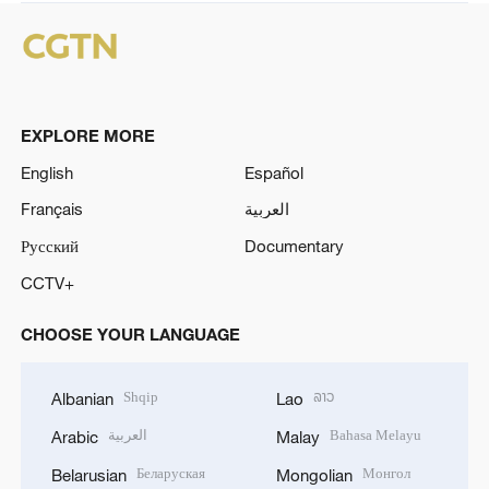
EXPLORE MORE
English
Español
Français
العربية
Русский
Documentary
CCTV+
CHOOSE YOUR LANGUAGE
Shqip
ລາວ
Albanian
Lao
العربية
Bahasa Melayu
Arabic
Malay
Беларуская
Монгол
Belarusian
Mongolian