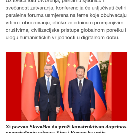
Uz svečanost otvorenja, plenarnu sjednicu i
svečanost zatvaranja, konferencija će uključivati četiri
paralelna foruma usmjerena na teme koje obuhvaćaju
vrlinu i obrazovanje, etičke zajednice u promjenjivim
društvima, civilizacijske pristupe globalnom poretku i
ulogu humanističkih vrijednosti u digitalnom dobu.
Xi pozvao Slovačku da pruži konstruktivan doprinos
unaprjeđenju odnosa Kine i Europske unije