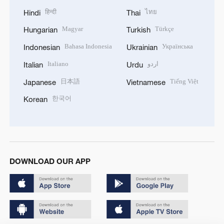
हिन्दी
ไทย
Hindi
Thai
Magyar
Türkçe
Hungarian
Turkish
Bahasa Indonesia
Українська
Indonesian
Ukrainian
Italiano
اردو
Italian
Urdu
日本語
Tiếng Việt
Japanese
Vietnamese
한국어
Korean
DOWNLOAD OUR APP