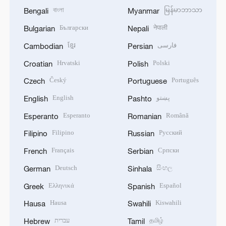
বাংলা
မြန်မာဘာသာ
Bengali
Myanmar
Български
नेपाली
Bulgarian
Nepali
ខ្មែរ
فارسی
Cambodian
Persian
Hrvatski
Polski
Croatian
Polish
Český
Português
Czech
Portuguese
English
پښتو
English
Pashto
Esperanto
Română
Esperanto
Romanian
Filipino
Русский
Filipino
Russian
Français
Српски
French
Serbian
Deutsch
සිංහල
German
Sinhala
Ελληνικά
Español
Greek
Spanish
Hausa
Kiswahili
Hausa
Swahili
עברית
தமிழ்
Hebrew
Tamil