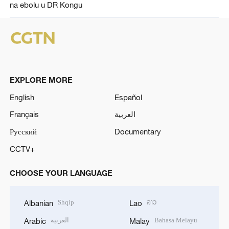
na ebolu u DR Kongu
EXPLORE MORE
English
Español
Français
العربية
Русский
Documentary
CCTV+
CHOOSE YOUR LANGUAGE
Shqip
ລາວ
Albanian
Lao
العربية
Bahasa Melayu
Arabic
Malay