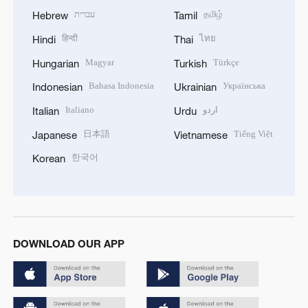
עברית
தமிழ்
Hebrew
Tamil
हिन्दी
ไทย
Hindi
Thai
Magyar
Türkçe
Hungarian
Turkish
Bahasa Indonesia
Українська
Indonesian
Ukrainian
Italiano
اردو
Italian
Urdu
日本語
Tiếng Việt
Japanese
Vietnamese
한국어
Korean
DOWNLOAD OUR APP