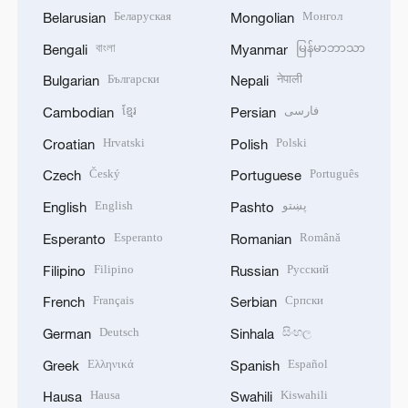
Беларуская
Монгол
Belarusian
Mongolian
বাংলা
မြန်မာဘာသာ
Bengali
Myanmar
Български
नेपाली
Bulgarian
Nepali
ខ្មែរ
فارسی
Cambodian
Persian
Hrvatski
Polski
Croatian
Polish
Český
Português
Czech
Portuguese
English
پښتو
English
Pashto
Esperanto
Română
Esperanto
Romanian
Filipino
Русский
Filipino
Russian
Français
Српски
French
Serbian
Deutsch
සිංහල
German
Sinhala
Ελληνικά
Español
Greek
Spanish
Hausa
Kiswahili
Hausa
Swahili