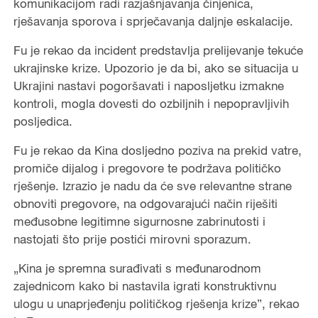
komunikacijom radi razjašnjavanja činjenica,
rješavanja sporova i sprječavanja daljnje eskalacije.
Fu je rekao da incident predstavlja prelijevanje tekuće
ukrajinske krize. Upozorio je da bi, ako se situacija u
Ukrajini nastavi pogoršavati i naposljetku izmakne
kontroli, mogla dovesti do ozbiljnih i nepopravljivih
posljedica.
Fu je rekao da Kina dosljedno poziva na prekid vatre,
promiče dijalog i pregovore te podržava političko
rješenje. Izrazio je nadu da će sve relevantne strane
obnoviti pregovore, na odgovarajući način riješiti
međusobne legitimne sigurnosne zabrinutosti i
nastojati što prije postići mirovni sporazum.
„Kina je spremna surađivati s međunarodnom
zajednicom kako bi nastavila igrati konstruktivnu
ulogu u unaprjeđenju političkog rješenja krize”, rekao