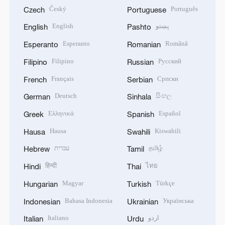
Český
Português
Czech
Portuguese
English
پښتو
English
Pashto
Esperanto
Română
Esperanto
Romanian
Filipino
Русский
Filipino
Russian
Français
Српски
French
Serbian
Deutsch
සිංහල
German
Sinhala
Ελληνικά
Español
Greek
Spanish
Hausa
Kiswahili
Hausa
Swahili
עברית
தமிழ்
Hebrew
Tamil
हिन्दी
ไทย
Hindi
Thai
Magyar
Türkçe
Hungarian
Turkish
Bahasa Indonesia
Українська
Indonesian
Ukrainian
Italiano
اردو
Italian
Urdu