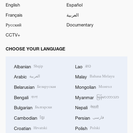
English
Español
Français
العربية
Русский
Documentary
CCTV+
CHOOSE YOUR LANGUAGE
Shqip
ລາວ
Albanian
Lao
العربية
Bahasa Melayu
Arabic
Malay
Беларуская
Монгол
Belarusian
Mongolian
বাংলা
မြန်မာဘာသာ
Bengali
Myanmar
Български
नेपाली
Bulgarian
Nepali
ខ្មែរ
فارسی
Cambodian
Persian
Hrvatski
Polski
Croatian
Polish