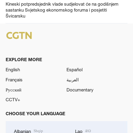
Kineski potpredsjednik vlade sudjelovat će na godišnjem
sastanku Svjetskog ekonomskog foruma i posjetiti
Švicarsku
EXPLORE MORE
English
Español
Français
العربية
Русский
Documentary
CCTV+
CHOOSE YOUR LANGUAGE
Shqip
ລາວ
Albanian
Lao