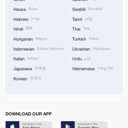
Hausa
Kiswahili
Hausa
Swahili
עברית
தமிழ்
Hebrew
Tamil
हिन्दी
ไทย
Hindi
Thai
Magyar
Türkçe
Hungarian
Turkish
Bahasa Indonesia
Українська
Indonesian
Ukrainian
Italiano
اردو
Italian
Urdu
日本語
Tiếng Việt
Japanese
Vietnamese
한국어
Korean
DOWNLOAD OUR APP