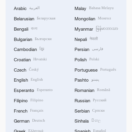
العربية
Bahasa Melayu
Arabic
Malay
Беларуская
Монгол
Belarusian
Mongolian
বাংলা
မြန်မာဘာသာ
Bengali
Myanmar
Български
नेपाली
Bulgarian
Nepali
ខ្មែរ
فارسی
Cambodian
Persian
Hrvatski
Polski
Croatian
Polish
Český
Português
Czech
Portuguese
English
پښتو
English
Pashto
Esperanto
Română
Esperanto
Romanian
Filipino
Русский
Filipino
Russian
Français
Српски
French
Serbian
Deutsch
සිංහල
German
Sinhala
Ελληνικά
Español
Greek
Spanish