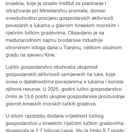
Izvješće, koje je izradio Institut za planiranje i
istraživanje pri Ministarstvu prometa, donosi
sveobuhvatnu procjenu gospodarskih aktivnosti
povezanih s lukama u glavnim kineskim morskim i
riječnim lučkim gradovima. Objavljeno je na
međunarodnom sajmu brodarske industrije
otvorenom istoga dana u Tianjinu, velikom obalnom
gradu na sjeveru Kine.
Lučko gospodarstvo obuhvaća ukupnost
gospodarskih aktivnosti usmjerenih na luke, koje
ovise o djelatnostima povezanima s lukama i koriste
njihove resurse. U 2025. godini lučko gospodarstvo
činilo je 13,6 posto ukupne gospodarske proizvodnje
glavnih kineskih morskih lučkih gradova.
U istom razdoblju dodana vrijednost lučkog
gospodarstva u kineskim riječnim lučkim gradovima
dosegnula je 2,7 bilijuna juana, što je činilo 9,7 posto