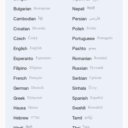
Български
नेपाली
Bulgarian
Nepali
ខ្មែរ
فارسی
Cambodian
Persian
Hrvatski
Polski
Croatian
Polish
Český
Português
Czech
Portuguese
English
پښتو
English
Pashto
Esperanto
Română
Esperanto
Romanian
Filipino
Русский
Filipino
Russian
Français
Српски
French
Serbian
Deutsch
සිංහල
German
Sinhala
Ελληνικά
Español
Greek
Spanish
Hausa
Kiswahili
Hausa
Swahili
עברית
தமிழ்
Hebrew
Tamil
हिन्दी
ไทย
Hindi
Thai