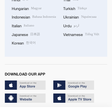
Magyar
Türkçe
Hungarian
Turkish
Bahasa Indonesia
Українська
Indonesian
Ukrainian
Italiano
اردو
Italian
Urdu
日本語
Tiếng Việt
Japanese
Vietnamese
한국어
Korean
DOWNLOAD OUR APP
Copyright © 2024 CGTN.