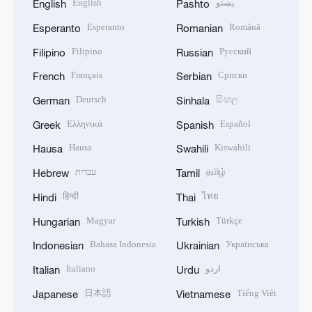
English
پښتو
English
Pashto
Esperanto
Română
Esperanto
Romanian
Filipino
Русский
Filipino
Russian
Français
Српски
French
Serbian
Deutsch
සිංහල
German
Sinhala
Ελληνικά
Español
Greek
Spanish
Hausa
Kiswahili
Hausa
Swahili
עברית
தமிழ்
Hebrew
Tamil
हिन्दी
ไทย
Hindi
Thai
Magyar
Türkçe
Hungarian
Turkish
Bahasa Indonesia
Українська
Indonesian
Ukrainian
Italiano
اردو
Italian
Urdu
日本語
Tiếng Việt
Japanese
Vietnamese