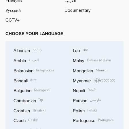
Français
العربية
Русский
Documentary
CCTV+
CHOOSE YOUR LANGUAGE
Shqip
ລາວ
Albanian
Lao
العربية
Bahasa Melayu
Arabic
Malay
Беларуская
Монгол
Belarusian
Mongolian
বাংলা
မြန်မာဘာသာ
Bengali
Myanmar
Български
नेपाली
Bulgarian
Nepali
ខ្មែរ
فارسی
Cambodian
Persian
Hrvatski
Polski
Croatian
Polish
Český
Português
Czech
Portuguese