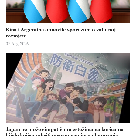
Kina i Argentina obnovile sporazum o valutnoj
razmjeni
07-Aug-2026
Japan ne može simpatičnim crtežima na koricama
bijele knjige sakriti opasnu namjeru ubrzavanja