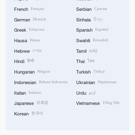
Français
Српски
French
Serbian
Deutsch
සිංහල
German
Sinhala
Ελληνικά
Español
Greek
Spanish
Hausa
Kiswahili
Hausa
Swahili
עברית
தமிழ்
Hebrew
Tamil
हिन्दी
ไทย
Hindi
Thai
Magyar
Türkçe
Hungarian
Turkish
Bahasa Indonesia
Українська
Indonesian
Ukrainian
Italiano
اردو
Italian
Urdu
日本語
Tiếng Việt
Japanese
Vietnamese
한국어
Korean