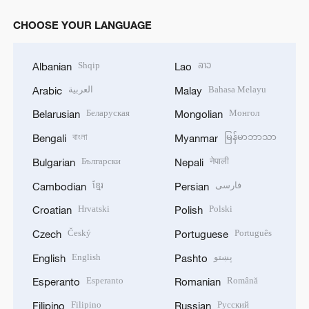
CHOOSE YOUR LANGUAGE
Shqip
ລາວ
Albanian
Lao
العربية
Bahasa Melayu
Arabic
Malay
Беларуская
Монгол
Belarusian
Mongolian
বাংলা
မြန်မာဘာသာ
Bengali
Myanmar
Български
नेपाली
Bulgarian
Nepali
ខ្មែរ
فارسی
Cambodian
Persian
Hrvatski
Polski
Croatian
Polish
Český
Português
Czech
Portuguese
English
پښتو
English
Pashto
Esperanto
Română
Esperanto
Romanian
Filipino
Русский
Filipino
Russian