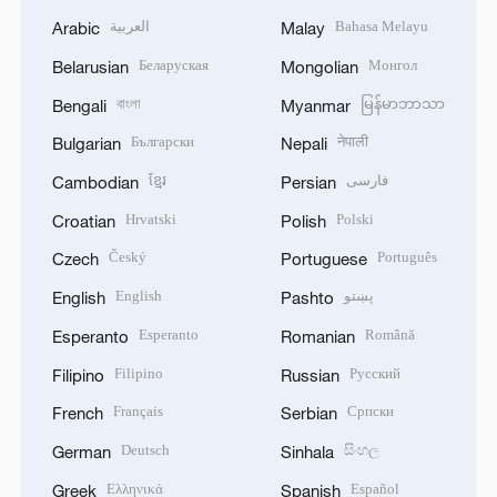
العربية
Bahasa Melayu
Arabic
Malay
Беларуская
Монгол
Belarusian
Mongolian
বাংলা
မြန်မာဘာသာ
Bengali
Myanmar
Български
नेपाली
Bulgarian
Nepali
ខ្មែរ
فارسی
Cambodian
Persian
Hrvatski
Polski
Croatian
Polish
Český
Português
Czech
Portuguese
English
پښتو
English
Pashto
Esperanto
Română
Esperanto
Romanian
Filipino
Русский
Filipino
Russian
Français
Српски
French
Serbian
Deutsch
සිංහල
German
Sinhala
Ελληνικά
Español
Greek
Spanish