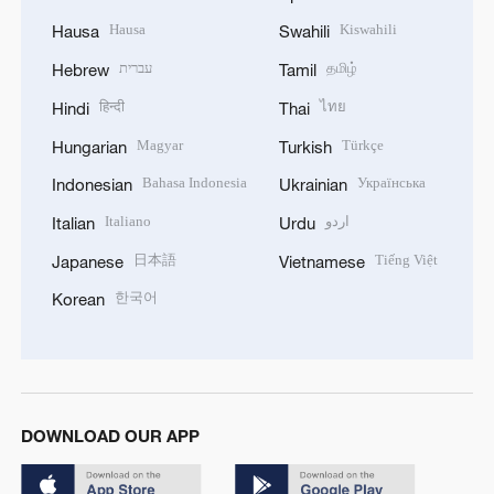
Hausa
Kiswahili
Hausa
Swahili
עברית
தமிழ்
Hebrew
Tamil
हिन्दी
ไทย
Hindi
Thai
Magyar
Türkçe
Hungarian
Turkish
Bahasa Indonesia
Українська
Indonesian
Ukrainian
Italiano
اردو
Italian
Urdu
日本語
Tiếng Việt
Japanese
Vietnamese
한국어
Korean
DOWNLOAD OUR APP