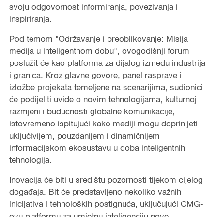
svoju odgovornost informiranja, povezivanja i
inspiriranja.
Pod temom "Održavanje i preoblikovanje: Misija
medija u inteligentnom dobu", ovogodišnji forum
poslužit će kao platforma za dijalog između industrija
i granica. Kroz glavne govore, panel rasprave i
izložbe projekata temeljene na scenarijima, sudionici
će podijeliti uvide o novim tehnologijama, kulturnoj
razmjeni i budućnosti globalne komunikacije,
istovremeno ispitujući kako mediji mogu doprinijeti
uključivijem, pouzdanijem i dinamičnijem
informacijskom ekosustavu u doba inteligentnih
tehnologija.
Inovacija će biti u središtu pozornosti tijekom cijelog
događaja. Bit će predstavljeno nekoliko važnih
inicijativa i tehnoloških postignuća, uključujući CMG-
ovu platformu za umjetnu inteligenciju nove