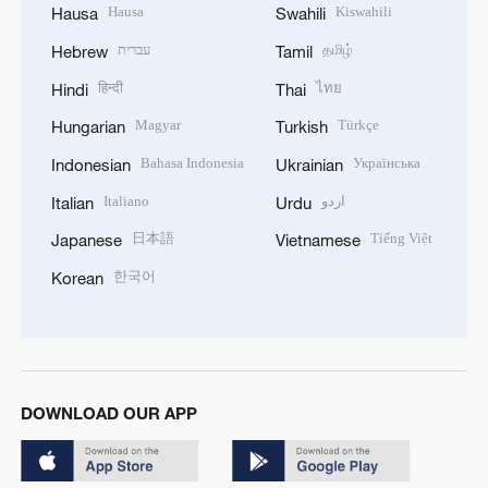
Hausa
Kiswahili
Hausa
Swahili
עברית
தமிழ்
Hebrew
Tamil
हिन्दी
ไทย
Hindi
Thai
Magyar
Türkçe
Hungarian
Turkish
Bahasa Indonesia
Українська
Indonesian
Ukrainian
Italiano
اردو
Italian
Urdu
日本語
Tiếng Việt
Japanese
Vietnamese
한국어
Korean
DOWNLOAD OUR APP