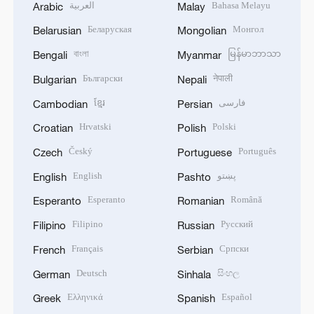
العربية
Bahasa Melayu
Arabic
Malay
Беларуская
Монгол
Belarusian
Mongolian
বাংলা
မြန်မာဘာသာ
Bengali
Myanmar
Български
नेपाली
Bulgarian
Nepali
ខ្មែរ
فارسی
Cambodian
Persian
Hrvatski
Polski
Croatian
Polish
Český
Português
Czech
Portuguese
English
پښتو
English
Pashto
Esperanto
Română
Esperanto
Romanian
Filipino
Русский
Filipino
Russian
Français
Српски
French
Serbian
Deutsch
සිංහල
German
Sinhala
Ελληνικά
Español
Greek
Spanish