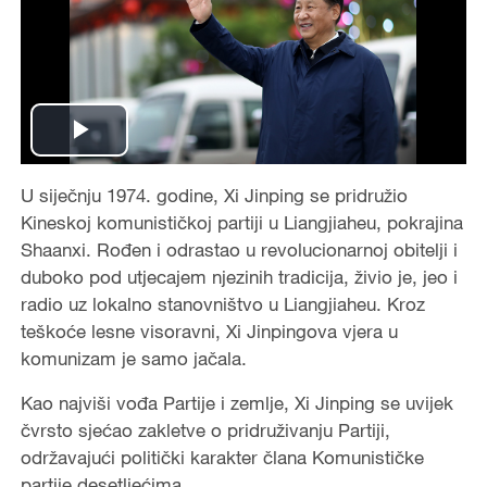
P
U siječnju 1974. godine, Xi Jinping se pridružio
l
Kineskoj komunističkoj partiji u Liangjiaheu, pokrajina
a
Shaanxi. Rođen i odrastao u revolucionarnoj obitelji i
duboko pod utjecajem njezinih tradicija, živio je, jeo i
y
radio uz lokalno stanovništvo u Liangjiaheu. Kroz
teškoće lesne visoravni, Xi Jinpingova vjera u
V
komunizam je samo jačala.
i
Kao najviši vođa Partije i zemlje, Xi Jinping se uvijek
čvrsto sjećao zakletve o pridruživanju Partiji,
d
održavajući politički karakter člana Komunističke
partije desetljećima.