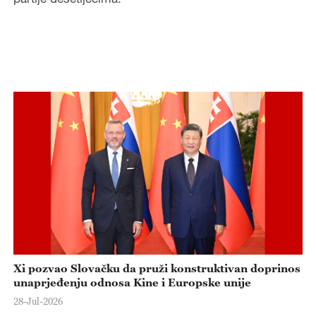
e
o
Xi pozvao Slovačku da pruži konstruktivan doprinos
unaprjeđenju odnosa Kine i Europske unije
28-Jul-2026