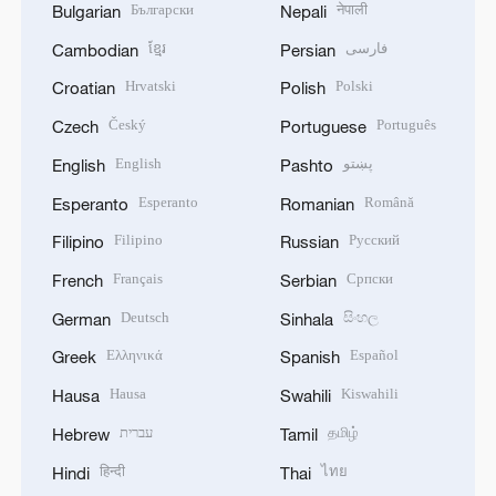
Български
नेपाली
Bulgarian
Nepali
ខ្មែរ
فارسی
Cambodian
Persian
Hrvatski
Polski
Croatian
Polish
Český
Português
Czech
Portuguese
English
پښتو
English
Pashto
Esperanto
Română
Esperanto
Romanian
Filipino
Русский
Filipino
Russian
Français
Српски
French
Serbian
Deutsch
සිංහල
German
Sinhala
Ελληνικά
Español
Greek
Spanish
Hausa
Kiswahili
Hausa
Swahili
עברית
தமிழ்
Hebrew
Tamil
हिन्दी
ไทย
Hindi
Thai