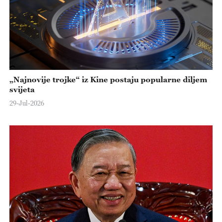
„Najnovije trojke“ iz Kine postaju popularne diljem
svijeta
29-Jul-2026