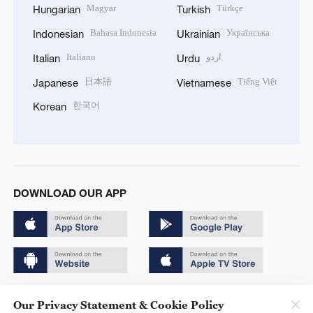
Magyar
Türkçe
Hungarian
Turkish
Bahasa Indonesia
Українська
Indonesian
Ukrainian
Italiano
اردو
Italian
Urdu
日本語
Tiếng Việt
Japanese
Vietnamese
한국어
Korean
DOWNLOAD OUR APP
Copyright © 2024 CGTN.
Our Privacy Statement & Cookie Policy