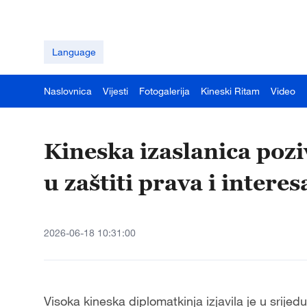
Language
Naslovnica
Vijesti
Fotogalerija
Kineski Ritam
Video
Kineska izaslanica poz
u zaštiti prava i intere
2026-06-18 10:31:00
Visoka kineska diplomatkinja izjavila je u srijed