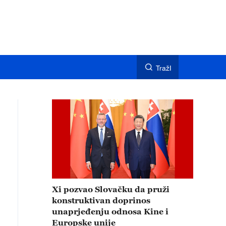
TražI
Xi pozvao Slovačku da pruži
konstruktivan doprinos
unaprjeđenju odnosa Kine i
Europske unije