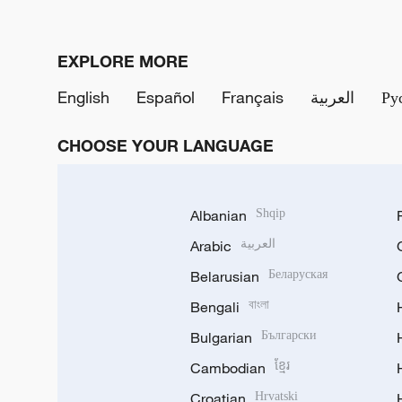
EXPLORE MORE
English
Español
Français
العربية
Ру
CHOOSE YOUR LANGUAGE
Albanian
Shqip
Arabic
العربية
Belarusian
Беларуская
Bengali
বাংলা
Bulgarian
Български
Cambodian
ខ្មែរ
Croatian
Hrvatski