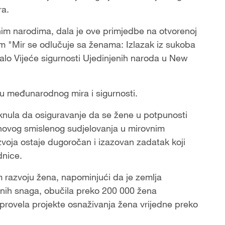
ra.
nim narodima, dala je ove primjedbe na otvorenoj
om "Mir se odlučuje sa ženama: Izlazak iz sukoba
alo Vijeće sigurnosti Ujedinjenih naroda u New
u međunarodnog mira i sigurnosti.
aknula da osiguravanje da se žene u potpunosti
jihovog smislenog sudjelovanja u mirovnim
voja ostaje dugoročan i izazovan zadatak koji
dnice.
m razvoju žena, napominjući da je zemlja
vnih snaga, obučila preko 200 000 žena
e provela projekte osnaživanja žena vrijedne preko