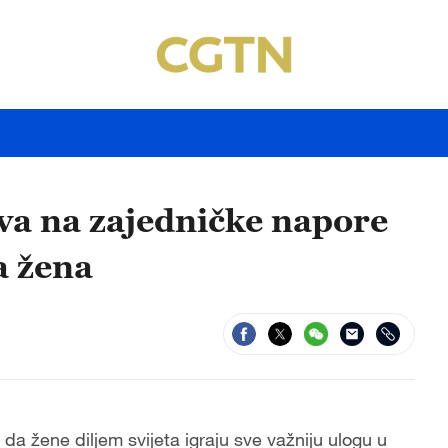
iva na zajedničke napore
sa žena
u da žene diljem svijeta igraju sve važniju ulogu u