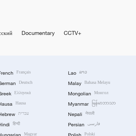
сский
Documentary
CCTV+
French
Français
Lao
ລາວ
German
Deutsch
Malay
Bahasa Melayu
Greek
Ελληνικά
Mongolian
Монгол
Hausa
Hausa
Myanmar
မြန်မာဘာသာ
Hebrew
עברית
Nepali
नेपाली
Hindi
हिन्दी
Persian
فارسی
Hungarian
Magyar
Polish
Polski