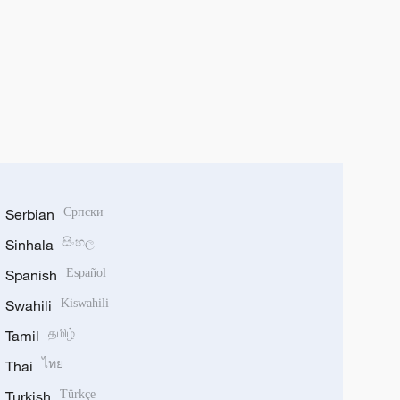
Serbian
Српски
Sinhala
සිංහල
Spanish
Español
Swahili
Kiswahili
Tamil
தமிழ்
Thai
ไทย
Turkish
Türkçe