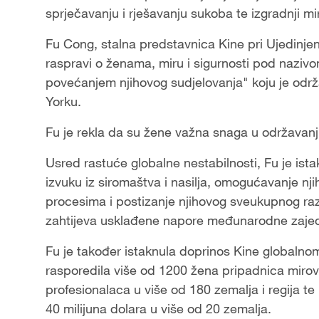
sprječavanju i rješavanju sukoba te izgradnji mi
Fu Cong, stalna predstavnica Kine pri Ujedinje
raspravi o ženama, miru i sigurnosti pod naziv
povećanjem njihovog sudjelovanja" koju je održ
Yorku.
Fu je rekla da su žene važna snaga u održavanj
Usred rastuće globalne nestabilnosti, Fu je ist
izvuku iz siromaštva i nasilja, omogućavanje n
procesima i postizanje njihovog sveukupnog raz
zahtijeva usklađene napore međunarodne zaje
Fu je također istaknula doprinos Kine globalno
rasporedila više od 1200 žena pripadnica miro
profesionalaca u više od 180 zemalja i regija t
40 milijuna dolara u više od 20 zemalja.