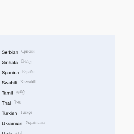
Serbian
Српски
Sinhala
සිංහල
Spanish
Español
Swahili
Kiswahili
Tamil
தமிழ்
Thai
ไทย
Turkish
Türkçe
Ukrainian
Українська
Urdu
اردو