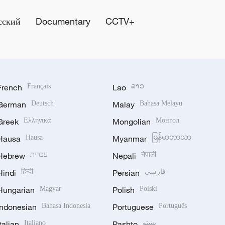
сский
Documentary
CCTV+
French
Français
Lao
ລາວ
German
Deutsch
Malay
Bahasa Melayu
Greek
Ελληνικά
Mongolian
Монгол
Hausa
Hausa
Myanmar
မြန်မာဘာသာ
Hebrew
עברית
Nepali
नेपाली
Hindi
हिन्दी
Persian
فارسی
Hungarian
Magyar
Polish
Polski
Indonesian
Bahasa Indonesia
Portuguese
Português
Italian
Italiano
Pashto
پښتو