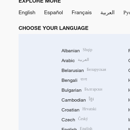
EXPLORE MORE
English
Español
Français
العربية
Ру
CHOOSE YOUR LANGUAGE
Albanian
Shqip
Arabic
العربية
Belarusian
Беларуская
Bengali
বাংলা
Bulgarian
Български
Cambodian
ខ្មែរ
Croatian
Hrvatski
Czech
Český
English
English