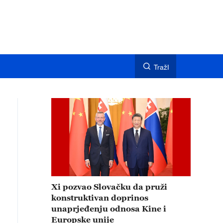
TražI
Xi pozvao Slovačku da pruži
konstruktivan doprinos
unaprjeđenju odnosa Kine i
Europske unije