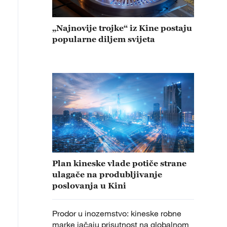
„Najnovije trojke“ iz Kine postaju
popularne diljem svijeta
Plan kineske vlade potiče strane
ulagače na produbljivanje
poslovanja u Kini
Prodor u inozemstvo: kineske robne
marke jačaju prisutnost na globalnom