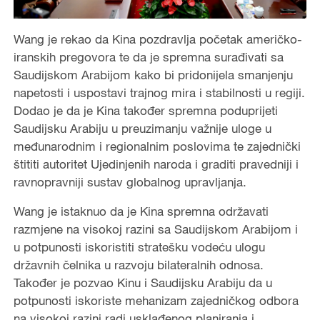
Wang je rekao da Kina pozdravlja početak američko-
iranskih pregovora te da je spremna surađivati sa
Saudijskom Arabijom kako bi pridonijela smanjenju
napetosti i uspostavi trajnog mira i stabilnosti u regiji.
Dodao je da je Kina također spremna poduprijeti
Saudijsku Arabiju u preuzimanju važnije uloge u
međunarodnim i regionalnim poslovima te zajednički
štititi autoritet Ujedinjenih naroda i graditi pravedniji i
ravnopravniji sustav globalnog upravljanja.
Wang je istaknuo da je Kina spremna održavati
razmjene na visokoj razini sa Saudijskom Arabijom i
u potpunosti iskoristiti stratešku vodeću ulogu
državnih čelnika u razvoju bilateralnih odnosa.
Također je pozvao Kinu i Saudijsku Arabiju da u
potpunosti iskoriste mehanizam zajedničkog odbora
na visokoj razini radi usklađenog planiranja i