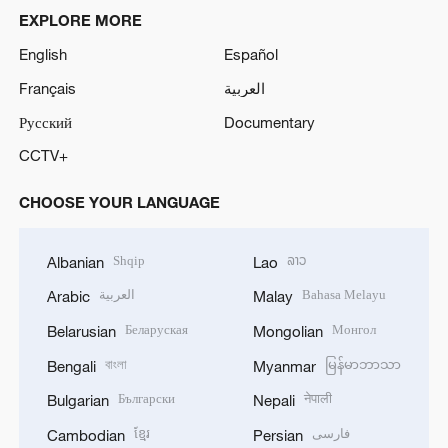
EXPLORE MORE
English
Español
Français
العربية
Русский
Documentary
CCTV+
CHOOSE YOUR LANGUAGE
Shqip
ລາວ
Albanian
Lao
العربية
Bahasa Melayu
Arabic
Malay
Беларуская
Монгол
Belarusian
Mongolian
বাংলা
မြန်မာဘာသာ
Bengali
Myanmar
Български
नेपाली
Bulgarian
Nepali
ខ្មែរ
فارسی
Cambodian
Persian