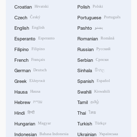
Hrvatski
Polski
Croatian
Polish
Český
Português
Czech
Portuguese
English
پښتو
English
Pashto
Esperanto
Română
Esperanto
Romanian
Filipino
Русский
Filipino
Russian
Français
Српски
French
Serbian
Deutsch
සිංහල
German
Sinhala
Ελληνικά
Español
Greek
Spanish
Hausa
Kiswahili
Hausa
Swahili
עברית
தமிழ்
Hebrew
Tamil
हिन्दी
ไทย
Hindi
Thai
Magyar
Türkçe
Hungarian
Turkish
Bahasa Indonesia
Українська
Indonesian
Ukrainian