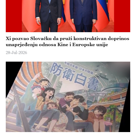
o
Xi pozvao Slovačku da pruži konstruktivan doprinos
unaprjeđenju odnosa Kine i Europske unije
28-Jul-2026