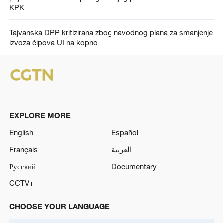
KPK
Tajvanska DPP kritizirana zbog navodnog plana za smanjenje
izvoza čipova UI na kopno
EXPLORE MORE
English
Español
Français
العربية
Русский
Documentary
CCTV+
CHOOSE YOUR LANGUAGE