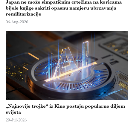
Japan ne može simpatičnim crtežima na koricama
bijele knjige sakriti opasnu namjeru ubrzavanja
remilitarizacije
06-Aug-2026
„Najnovije trojke“ iz Kine postaju popularne diljem
svijeta
29-Jul-2026