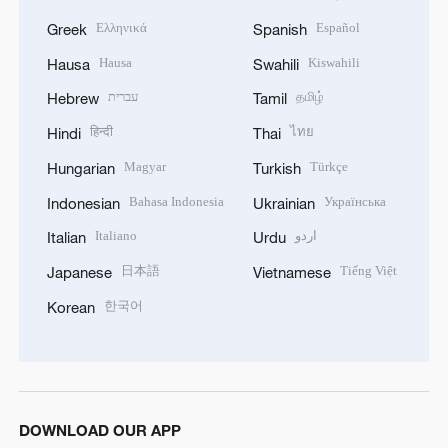
Ελληνικά
Español
Greek
Spanish
Hausa
Kiswahili
Hausa
Swahili
עברית
தமிழ்
Hebrew
Tamil
हिन्दी
ไทย
Hindi
Thai
Magyar
Türkçe
Hungarian
Turkish
Bahasa Indonesia
Українська
Indonesian
Ukrainian
Italiano
اردو
Italian
Urdu
日本語
Tiếng Việt
Japanese
Vietnamese
한국어
Korean
DOWNLOAD OUR APP