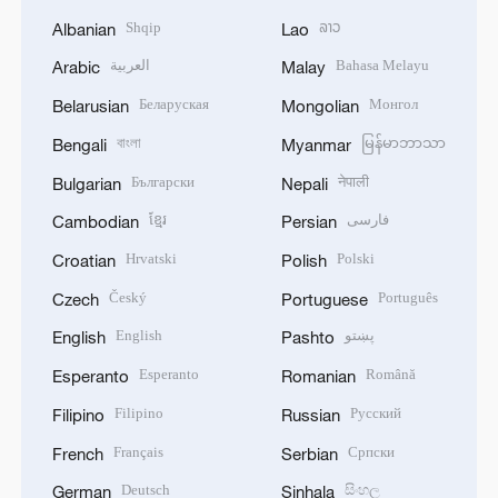
Shqip
ລາວ
Albanian
Lao
العربية
Bahasa Melayu
Arabic
Malay
Беларуская
Монгол
Belarusian
Mongolian
বাংলা
မြန်မာဘာသာ
Bengali
Myanmar
Български
नेपाली
Bulgarian
Nepali
ខ្មែរ
فارسی
Cambodian
Persian
Hrvatski
Polski
Croatian
Polish
Český
Português
Czech
Portuguese
English
پښتو
English
Pashto
Esperanto
Română
Esperanto
Romanian
Filipino
Русский
Filipino
Russian
Français
Српски
French
Serbian
Deutsch
සිංහල
German
Sinhala