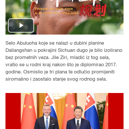
P
Selo Abuluoha koje se nalazi u dubini planine
l
Daliangshan u pokrajini Sichuan dugo je bilo izolirano
a
bez prometnih veza. Jile Ziri, mladić iz tog sela,
vratio se u rodni kraj nakon što je diplomirao 2017.
y
godine. Osmislio je tri plana te odlučio promijeniti
siromašno i zaostalo stanje svog rodnog sela.
V
i
d
e