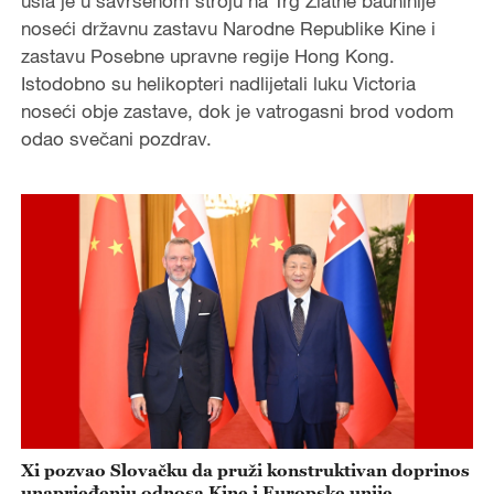
ušla je u savršenom stroju na Trg Zlatne bauhinije
noseći državnu zastavu Narodne Republike Kine i
zastavu Posebne upravne regije Hong Kong.
Istodobno su helikopteri nadlijetali luku Victoria
noseći obje zastave, dok je vatrogasni brod vodom
odao svečani pozdrav.
Xi pozvao Slovačku da pruži konstruktivan doprinos
unaprjeđenju odnosa Kine i Europske unije