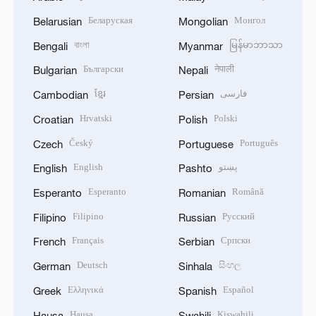
Беларуская
Монгол
Belarusian
Mongolian
বাংলা
မြန်မာဘာသာ
Bengali
Myanmar
Български
नेपाली
Bulgarian
Nepali
ខ្មែរ
فارسی
Cambodian
Persian
Hrvatski
Polski
Croatian
Polish
Český
Português
Czech
Portuguese
English
پښتو
English
Pashto
Esperanto
Română
Esperanto
Romanian
Filipino
Русский
Filipino
Russian
Français
Српски
French
Serbian
Deutsch
සිංහල
German
Sinhala
Ελληνικά
Español
Greek
Spanish
Hausa
Kiswahili
Hausa
Swahili