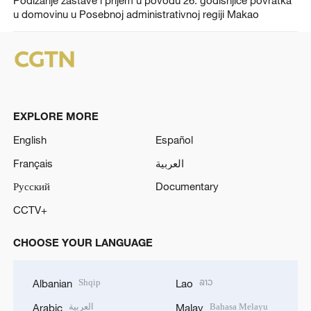
Podizanje zastave i prijem u povodu 26. godišnjice povratka
u domovinu u Posebnoj administrativnoj regiji Makao
EXPLORE MORE
English
Español
Français
العربية
Русский
Documentary
CCTV+
CHOOSE YOUR LANGUAGE
Shqip
ລາວ
Albanian
Lao
العربية
Bahasa Melayu
Arabic
Malay