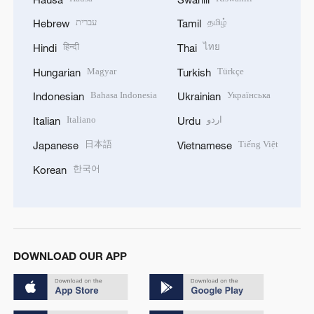
עברית
தமிழ்
Hebrew
Tamil
हिन्दी
ไทย
Hindi
Thai
Magyar
Türkçe
Hungarian
Turkish
Bahasa Indonesia
Українська
Indonesian
Ukrainian
Italiano
اردو
Italian
Urdu
日本語
Tiếng Việt
Japanese
Vietnamese
한국어
Korean
DOWNLOAD OUR APP