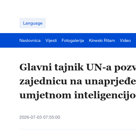
Language
Naslovnica
Vijesti
Fotogalerija
Kineski Ritam
Video
Glavni tajnik UN-a po
zajednicu na unaprjeđe
umjetnom inteligencij
2026-07-03 07:55:00