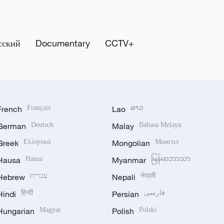
сский
Documentary
CCTV+
French
Français
Lao
ລາວ
German
Deutsch
Malay
Bahasa Melayu
Greek
Ελληνικά
Mongolian
Монгол
Hausa
Hausa
Myanmar
မြန်မာဘာသာ
Hebrew
עברית
Nepali
नेपाली
Hindi
हिन्दी
Persian
فارسی
Hungarian
Magyar
Polish
Polski