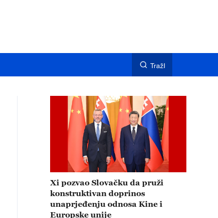
TražI
Xi pozvao Slovačku da pruži
konstruktivan doprinos
unaprjeđenju odnosa Kine i
Europske unije