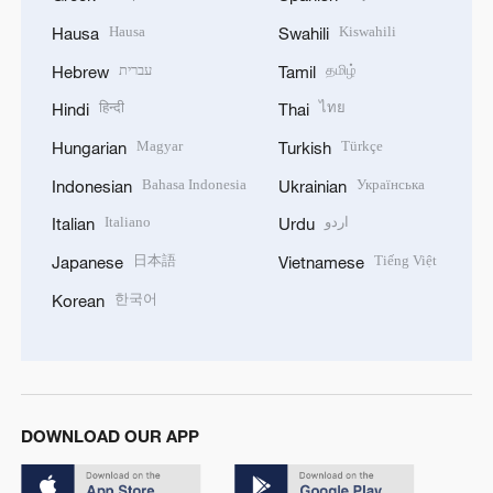
Hausa
Kiswahili
Hausa
Swahili
עברית
தமிழ்
Hebrew
Tamil
हिन्दी
ไทย
Hindi
Thai
Magyar
Türkçe
Hungarian
Turkish
Bahasa Indonesia
Українська
Indonesian
Ukrainian
Italiano
اردو
Italian
Urdu
日本語
Tiếng Việt
Japanese
Vietnamese
한국어
Korean
DOWNLOAD OUR APP