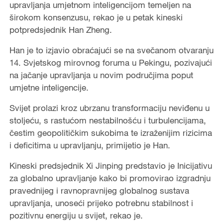
upravljanja umjetnom inteligencijom temeljen na
širokom konsenzusu, rekao je u petak kineski
potpredsjednik Han Zheng.
Han je to izjavio obraćajući se na svečanom otvaranju
14. Svjetskog mirovnog foruma u Pekingu, pozivajući
na jačanje upravljanja u novim područjima poput
umjetne inteligencije.
Svijet prolazi kroz ubrzanu transformaciju neviđenu u
stoljeću, s rastućom nestabilnošću i turbulencijama,
čestim geopolitičkim sukobima te izraženijim rizicima
i deficitima u upravljanju, primijetio je Han.
Kineski predsjednik Xi Jinping predstavio je Inicijativu
za globalno upravljanje kako bi promovirao izgradnju
pravednijeg i ravnopravnijeg globalnog sustava
upravljanja, unoseći prijeko potrebnu stabilnost i
pozitivnu energiju u svijet, rekao je.