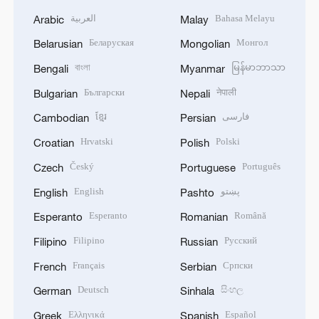
العربية
Bahasa Melayu
Arabic
Malay
Беларуская
Монгол
Belarusian
Mongolian
বাংলা
မြန်မာဘာသာ
Bengali
Myanmar
Български
नेपाली
Bulgarian
Nepali
ខ្មែរ
فارسی
Cambodian
Persian
Hrvatski
Polski
Croatian
Polish
Český
Português
Czech
Portuguese
English
پښتو
English
Pashto
Esperanto
Română
Esperanto
Romanian
Filipino
Русский
Filipino
Russian
Français
Српски
French
Serbian
Deutsch
සිංහල
German
Sinhala
Ελληνικά
Español
Greek
Spanish