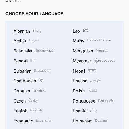
CCTV+
CHOOSE YOUR LANGUAGE
Shqip
ລາວ
Albanian
Lao
العربية
Bahasa Melayu
Arabic
Malay
Беларуская
Монгол
Belarusian
Mongolian
বাংলা
မြန်မာဘာသာ
Bengali
Myanmar
Български
नेपाली
Bulgarian
Nepali
ខ្មែរ
فارسی
Cambodian
Persian
Hrvatski
Polski
Croatian
Polish
Český
Português
Czech
Portuguese
English
پښتو
English
Pashto
Esperanto
Română
Esperanto
Romanian