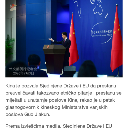
Kina je pozvala Sjedinjene Države i EU da prestanu
preuveličavati takozvano etničko pitanje i prestanu se
miješati u unutarnje poslove Kine, rekao je u petak
glasnogovornik kineskog Ministarstva vanjskih
poslova Guo Jiakun.
Prema izvješćima medija, Sjedinjene Države i EU