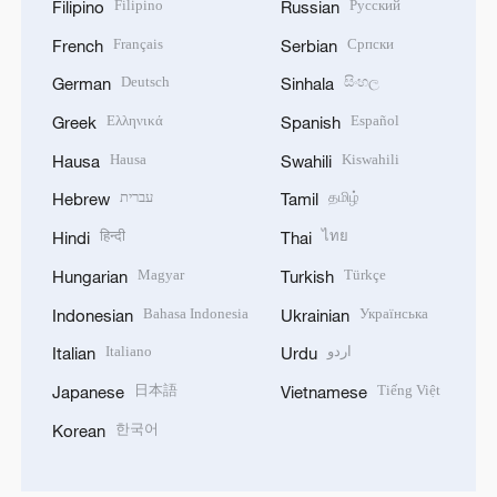
Filipino
Русский
Filipino
Russian
Français
Српски
French
Serbian
Deutsch
සිංහල
German
Sinhala
Ελληνικά
Español
Greek
Spanish
Hausa
Kiswahili
Hausa
Swahili
עברית
தமிழ்
Hebrew
Tamil
हिन्दी
ไทย
Hindi
Thai
Magyar
Türkçe
Hungarian
Turkish
Bahasa Indonesia
Українська
Indonesian
Ukrainian
Italiano
اردو
Italian
Urdu
日本語
Tiếng Việt
Japanese
Vietnamese
한국어
Korean