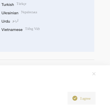
Turkish
Türkçe
Ukrainian
Українська
Urdu
اردو
Vietnamese
Tiếng Việt
I agree
6