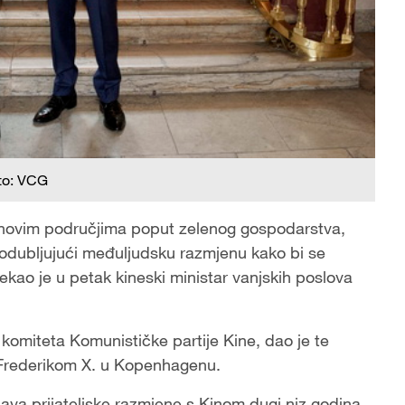
to: VCG
 novim područjima poput zelenog gospodarstva,
produbljujući međuljudsku razmjenu kako bi se
rekao je u petak kineski ministar vanjskih poslova
komiteta Komunističke partije Kine, dao je te
 Frederikom X. u Kopenhagenu.
ava prijateljske razmjene s Kinom dugi niz godina.