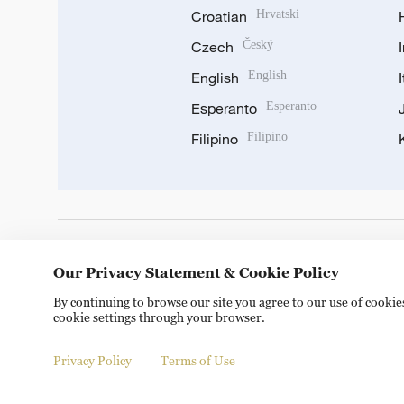
Croatian
Hrvatski
Czech
Český
English
English
Esperanto
Esperanto
Filipino
Filipino
DOWNLOAD OUR APP
Our Privacy Statement & Cookie Policy
By continuing to browse our site you agree to our use of cooki
cookie settings through your browser.
Privacy Policy
Terms of Use
Copyright © 2024 CGTN.
京ICP备20000184号
京公网安