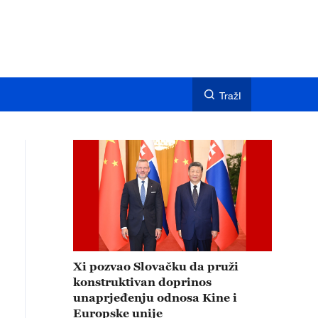
TražI
Xi pozvao Slovačku da pruži
konstruktivan doprinos
unaprjeđenju odnosa Kine i
Europske unije