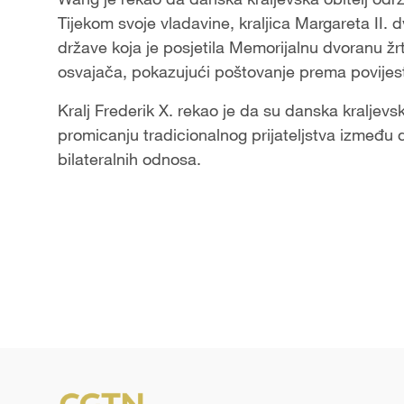
Tijekom svoje vladavine, kraljica Margareta II. dv
države koja je posjetila Memorijalnu dvoranu ž
osvajača, pokazujući poštovanje prema povijest
Kralj Frederik X. rekao je da su danska kraljevsk
promicanju tradicionalnog prijateljstva između d
bilateralnih odnosa.