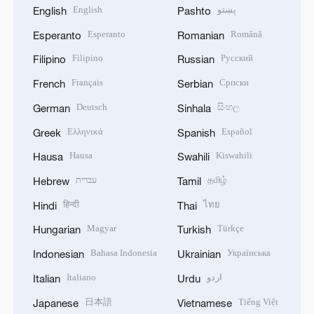
English
پښتو
English
Pashto
Esperanto
Română
Esperanto
Romanian
Filipino
Русский
Filipino
Russian
Français
Српски
French
Serbian
Deutsch
සිංහල
German
Sinhala
Ελληνικά
Español
Greek
Spanish
Hausa
Kiswahili
Hausa
Swahili
עברית
தமிழ்
Hebrew
Tamil
हिन्दी
ไทย
Hindi
Thai
Magyar
Türkçe
Hungarian
Turkish
Bahasa Indonesia
Українська
Indonesian
Ukrainian
Italiano
اردو
Italian
Urdu
日本語
Tiếng Việt
Japanese
Vietnamese