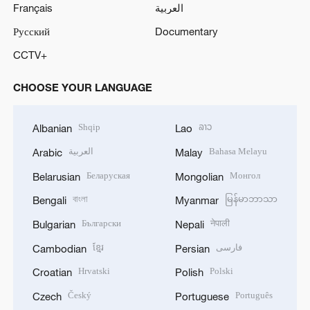
Français
العربية
Русский
Documentary
CCTV+
CHOOSE YOUR LANGUAGE
Shqip
ລາວ
Albanian
Lao
العربية
Bahasa Melayu
Arabic
Malay
Беларуская
Монгол
Belarusian
Mongolian
বাংলা
မြန်မာဘာသာ
Bengali
Myanmar
Български
नेपाली
Bulgarian
Nepali
ខ្មែរ
فارسی
Cambodian
Persian
Hrvatski
Polski
Croatian
Polish
Český
Português
Czech
Portuguese