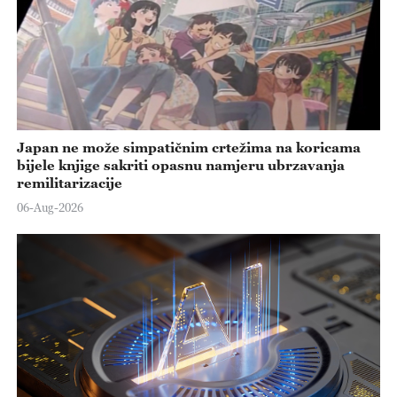
Japan ne može simpatičnim crtežima na koricama
bijele knjige sakriti opasnu namjeru ubrzavanja
remilitarizacije
06-Aug-2026