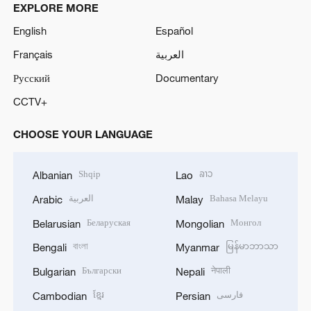
EXPLORE MORE
English
Español
Français
العربية
Русский
Documentary
CCTV+
CHOOSE YOUR LANGUAGE
Shqip
ລາວ
Albanian
Lao
العربية
Bahasa Melayu
Arabic
Malay
Беларуская
Монгол
Belarusian
Mongolian
বাংলা
မြန်မာဘာသာ
Bengali
Myanmar
Български
नेपाली
Bulgarian
Nepali
ខ្មែរ
فارسی
Cambodian
Persian