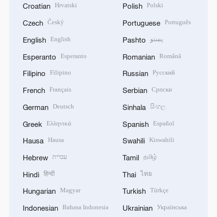
Hrvatski
Polski
Croatian
Polish
Český
Português
Czech
Portuguese
English
پښتو
English
Pashto
Esperanto
Română
Esperanto
Romanian
Filipino
Русский
Filipino
Russian
Français
Српски
French
Serbian
Deutsch
සිංහල
German
Sinhala
Ελληνικά
Español
Greek
Spanish
Hausa
Kiswahili
Hausa
Swahili
עברית
தமிழ்
Hebrew
Tamil
हिन्दी
ไทย
Hindi
Thai
Magyar
Türkçe
Hungarian
Turkish
Bahasa Indonesia
Українська
Indonesian
Ukrainian