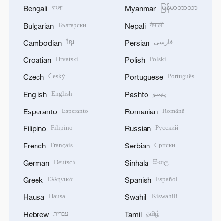
বাংলা
မြန်မာဘာသာ
Bengali
Myanmar
Български
नेपाली
Bulgarian
Nepali
ខ្មែរ
فارسی
Cambodian
Persian
Hrvatski
Polski
Croatian
Polish
Český
Português
Czech
Portuguese
English
پښتو
English
Pashto
Esperanto
Română
Esperanto
Romanian
Filipino
Русский
Filipino
Russian
Français
Српски
French
Serbian
Deutsch
සිංහල
German
Sinhala
Ελληνικά
Español
Greek
Spanish
Hausa
Kiswahili
Hausa
Swahili
עברית
தமிழ்
Hebrew
Tamil