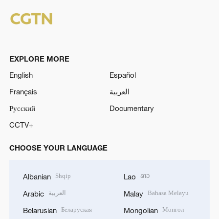
EXPLORE MORE
English
Español
Français
العربية
Русский
Documentary
CCTV+
CHOOSE YOUR LANGUAGE
Shqip
ລາວ
Albanian
Lao
العربية
Bahasa Melayu
Arabic
Malay
Беларуская
Монгол
Belarusian
Mongolian