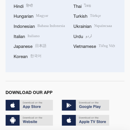
हिन्दी
ไทย
Hindi
Thai
Magyar
Türkçe
Hungarian
Turkish
Bahasa Indonesia
Українська
Indonesian
Ukrainian
Italiano
اردو
Italian
Urdu
日本語
Tiếng Việt
Japanese
Vietnamese
한국어
Korean
DOWNLOAD OUR APP